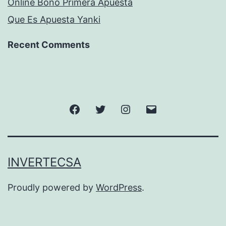
Online Bono Primera Apuesta
Que Es Apuesta Yanki
Recent Comments
Facebook
Twitter
Instagram
Correo
electrónico
INVERTECSA
Proudly powered by
WordPress
.