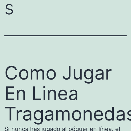
s
Como Jugar
En Linea
Tragamoneda
Si nunca has jugado al póquer en línea, el