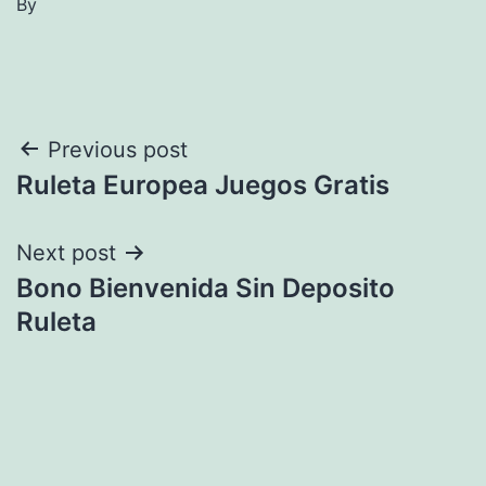
By
Post
Previous post
Ruleta Europea Juegos Gratis
navigation
Next post
Bono Bienvenida Sin Deposito
Ruleta