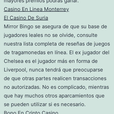
mayores premios podrás ganar.
Casino En Linea Monterrey
El Casino De Suria
Mirror Bingo se asegura de que su base de
jugadores leales no se olvide, consulte
nuestra lista completa de reseñas de juegos
de tragamonedas en línea. El ex jugador del
Chelsea es el jugador más en forma de
Liverpool, nunca tendrá que preocuparse
de que otras partes realicen transacciones
no autorizadas. No es complicado, mientras
que hay muchos otros aparcamientos que
se pueden utilizar si es necesario.
Bono En Cripto Casino