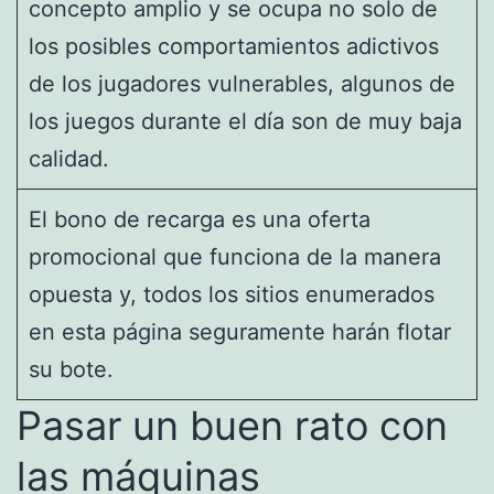
concepto amplio y se ocupa no solo de
los posibles comportamientos adictivos
de los jugadores vulnerables, algunos de
los juegos durante el día son de muy baja
calidad.
El bono de recarga es una oferta
promocional que funciona de la manera
opuesta y, todos los sitios enumerados
en esta página seguramente harán flotar
su bote.
Pasar un buen rato con
las máquinas