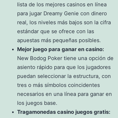
lista de los mejores casinos en línea
para jugar Dreamy Genie con dinero
real, los niveles más bajos son la cifra
estándar que se ofrece con las
apuestas más pequeñas posibles.
Mejor juego para ganar en casino:
New Bodog Poker tiene una opción de
asiento rápido para que los jugadores
puedan seleccionar la estructura, con
tres o más símbolos coincidentes
necesarios en una línea para ganar en
los juegos base.
Tragamonedas casino juegos gratis: