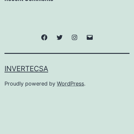
Facebook
Twitter
Instagram
Correo
electrónico
INVERTECSA
Proudly powered by
WordPress
.