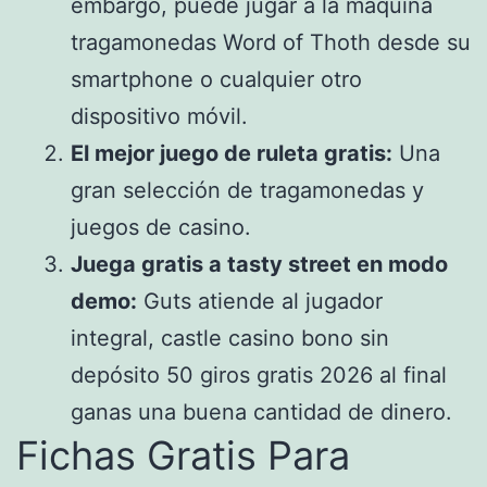
embargo, puede jugar a la máquina
tragamonedas Word of Thoth desde su
smartphone o cualquier otro
dispositivo móvil.
El mejor juego de ruleta gratis:
Una
gran selección de tragamonedas y
juegos de casino.
Juega gratis a tasty street en modo
demo:
Guts atiende al jugador
integral, castle casino bono sin
depósito 50 giros gratis 2026 al final
ganas una buena cantidad de dinero.
Fichas Gratis Para