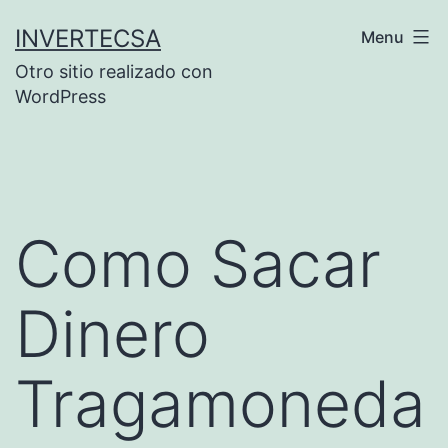
Skip
INVERTECSA
Menu
to
Otro sitio realizado con
content
WordPress
Como Sacar
Dinero
Tragamoneda