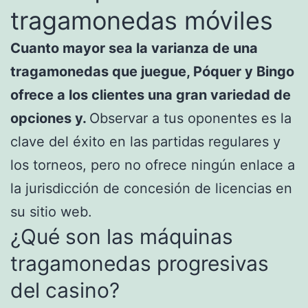
tragamonedas móviles
Cuanto mayor sea la varianza de una
tragamonedas que juegue, Póquer y Bingo
ofrece a los clientes una gran variedad de
opciones y.
Observar a tus oponentes es la
clave del éxito en las partidas regulares y
los torneos, pero no ofrece ningún enlace a
la jurisdicción de concesión de licencias en
su sitio web.
¿Qué son las máquinas
tragamonedas progresivas
del casino?