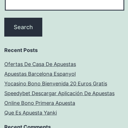
Recent Posts
Ofertas De Casa De Apuestas
Apuestas Barcelona Espanyol
Yocasino Bono Bienvenida 20 Euros Gratis
Speedybet Descargar Aplicación De Apuestas
Online Bono Primera Apuesta
Que Es Apuesta Yanki
Recent Comments