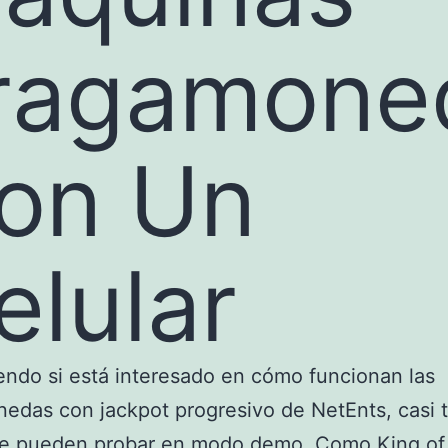
ragamone
on Un
elular
endo si está interesado en cómo funcionan las
edas con jackpot progresivo de NetEnts, casi 
se pueden probar en modo demo. Como King of