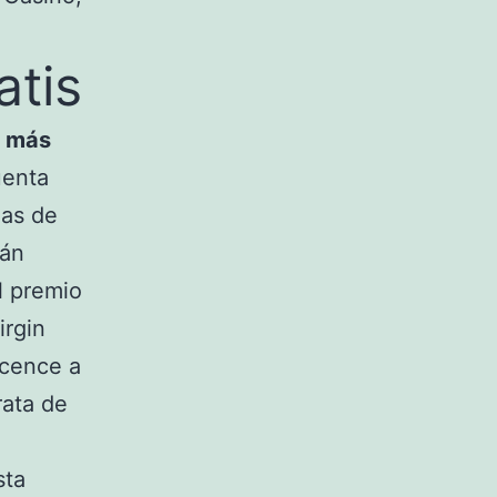
tis
o más
uenta
mas de
tán
l premio
irgin
icence a
rata de
sta