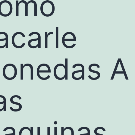
omo
acarle
onedas A
as
aquinas