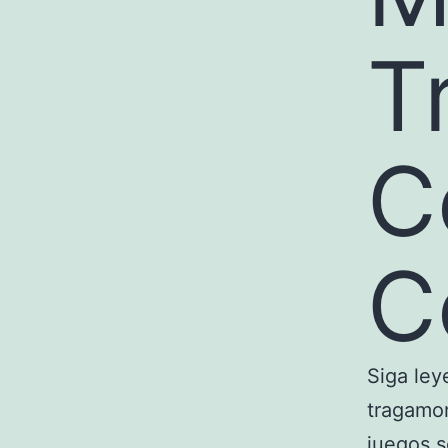
T
C
C
Siga ley
tragamon
juegos 