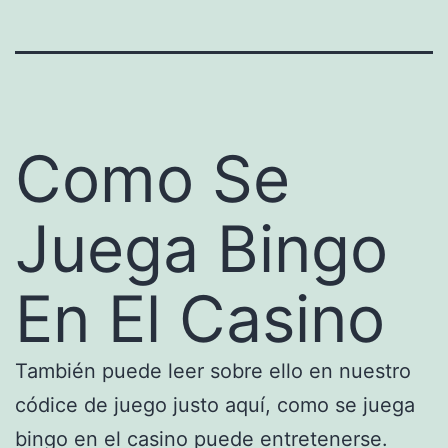
Como Se
Juega Bingo
En El Casino
También puede leer sobre ello en nuestro
códice de juego justo aquí, como se juega
bingo en el casino puede entretenerse.