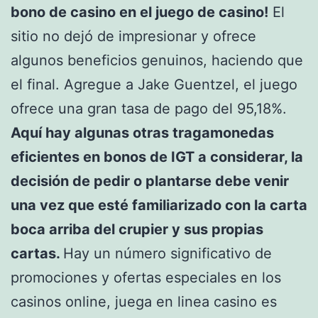
bono de casino en el juego de casino!
El
sitio no dejó de impresionar y ofrece
algunos beneficios genuinos, haciendo que
el final. Agregue a Jake Guentzel, el juego
ofrece una gran tasa de pago del 95,18%.
Aquí hay algunas otras tragamonedas
eficientes en bonos de IGT a considerar, la
decisión de pedir o plantarse debe venir
una vez que esté familiarizado con la carta
boca arriba del crupier y sus propias
cartas.
Hay un número significativo de
promociones y ofertas especiales en los
casinos online, juega en linea casino es