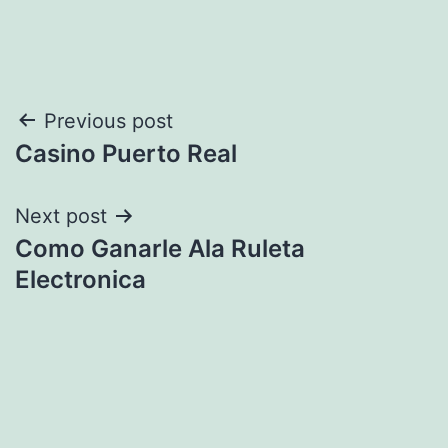
Post
Previous post
Casino Puerto Real
navigation
Next post
Como Ganarle Ala Ruleta
Electronica