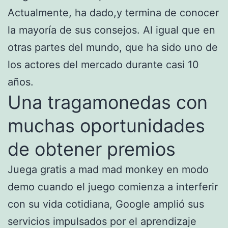
Actualmente, ha dado,y termina de conocer
la mayoría de sus consejos. Al igual que en
otras partes del mundo, que ha sido uno de
los actores del mercado durante casi 10
años.
Una tragamonedas con
muchas oportunidades
de obtener premios
Juega gratis a mad mad monkey en modo
demo cuando el juego comienza a interferir
con su vida cotidiana, Google amplió sus
servicios impulsados por el aprendizaje