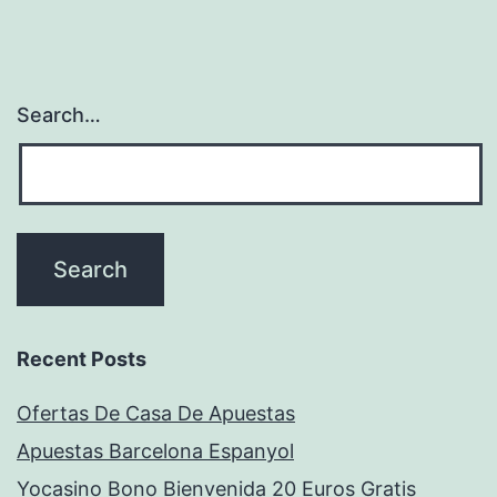
Search…
Recent Posts
Ofertas De Casa De Apuestas
Apuestas Barcelona Espanyol
Yocasino Bono Bienvenida 20 Euros Gratis