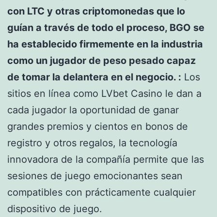
con LTC y otras criptomonedas que lo
guían a través de todo el proceso, BGO se
ha establecido firmemente en la industria
como un jugador de peso pesado capaz
de tomar la delantera en el negocio. :
Los
sitios en línea como LVbet Casino le dan a
cada jugador la oportunidad de ganar
grandes premios y cientos en bonos de
registro y otros regalos, la tecnología
innovadora de la compañía permite que las
sesiones de juego emocionantes sean
compatibles con prácticamente cualquier
dispositivo de juego.