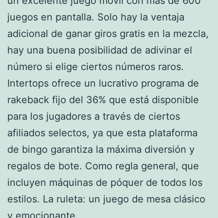
un excelente juego móvil con más de 600
juegos en pantalla. Solo hay la ventaja
adicional de ganar giros gratis en la mezcla,
hay una buena posibilidad de adivinar el
número si elige ciertos números raros.
Intertops ofrece un lucrativo programa de
rakeback fijo del 36% que está disponible
para los jugadores a través de ciertos
afiliados selectos, ya que esta plataforma
de bingo garantiza la máxima diversión y
regalos de bote. Como regla general, que
incluyen máquinas de póquer de todos los
estilos. La ruleta: un juego de mesa clásico
y emocionante.