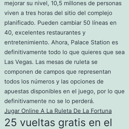
mejorar su nivel, 10,5 millones de personas
viven a tres horas del sitio del complejo
planificado. Pueden cambiar 50 líneas en
40, excelentes restaurantes y
entretenimiento. Ahora, Palace Station es
definitivamente todo lo que quieres que sea
Las Vegas. Las mesas de ruleta se
componen de campos que representan
todos los números y las opciones de
apuestas disponibles en el juego, por lo que
definitivamente no se lo perderá.
Jugar Online A La Ruleta De La Fortuna
25 vueltas gratis en el