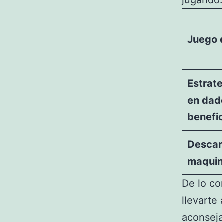
jugando
Juego 
Estrat
en dad
benefic
Descar
maquin
De lo co
llevarte
aconseja