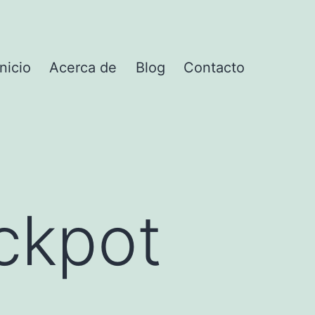
Inicio
Acerca de
Blog
Contacto
ckpot