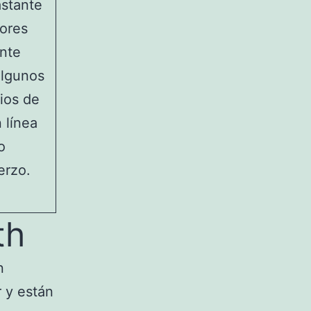
astante
dores
ente
algunos
tios de
 línea
o
erzo.
th
n
r y están