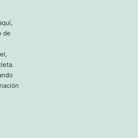
aquí,
o de
el,
leta.
uando
inación