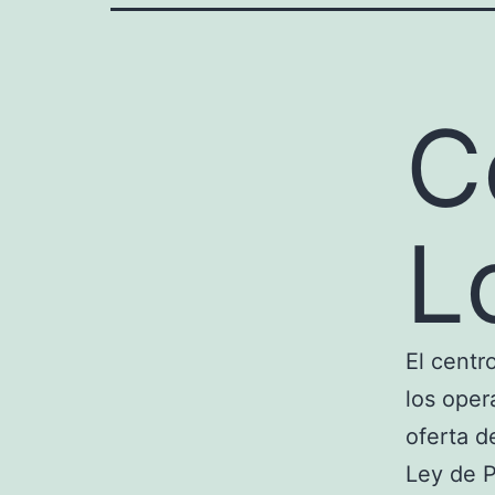
C
L
El centr
los oper
oferta d
Ley de P