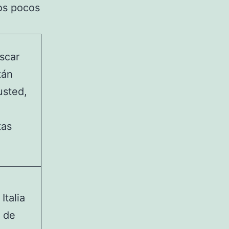
os pocos
scar
tán
usted,
tas
Italia
 de