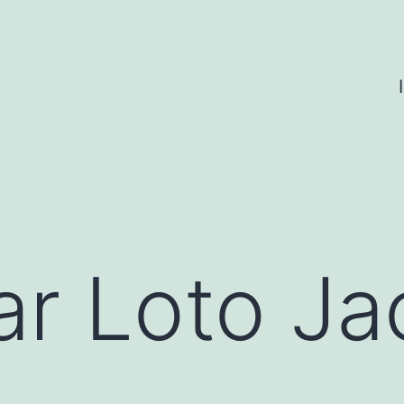
ar Loto Ja