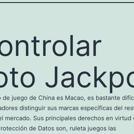
ontrolar
oto Jackp
o de juego de China es Macao, es bastante difíc
adores distinguir sus marcas específicas del res
el mercado. Sus principales derechos en virtud 
rotección de Datos son, ruleta juegos las