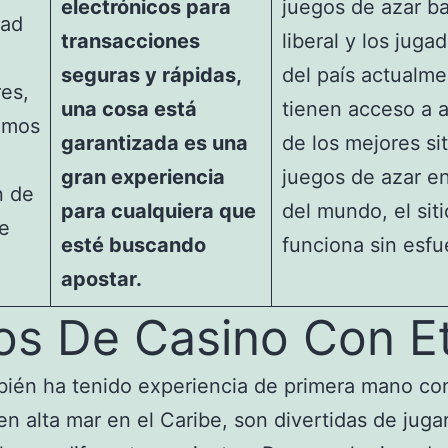
electrónicos para
juegos de azar b
dad
transacciones
liberal y los juga
seguras y rápidas,
del país actualm
es,
una cosa está
tienen acceso a 
amos
garantizada es una
de los mejores si
gran experiencia
juegos de azar en
n de
para cualquiera que
del mundo, el siti
ve
esté buscando
funciona sin esfu
apostar.
ios De Casino Con E
bién ha tenido experiencia de primera mano co
en alta mar en el Caribe, son divertidas de juga