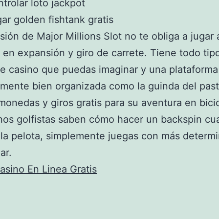
trolar loto jackpot
ar golden fishtank gratis
isión de Major Millions Slot no te obliga a jugar 
en expansión y giro de carrete. Tiene todo tip
e casino que puedas imaginar y una plataforma
emente bien organizada como la guinda del past
 monedas y giros gratis para su aventura en bicic
nos golfistas saben cómo hacer un backspin c
la pelota, simplemente juegas con más determ
ar.
asino En Linea Gratis