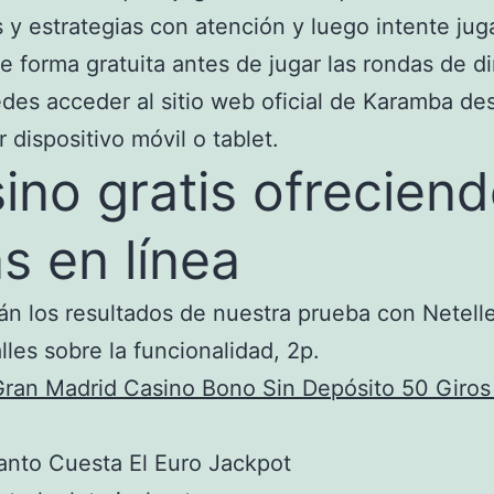
 y estrategias con atención y luego intente juga
e forma gratuita antes de jugar las rondas de d
edes acceder al sitio web oficial de Karamba de
r dispositivo móvil o tablet.
ino gratis ofrecien
as en línea
án los resultados de nuestra prueba con Netell
lles sobre la funcionalidad, 2p.
ran Madrid Casino Bono Sin Depósito 50 Giros 
nto Cuesta El Euro Jackpot