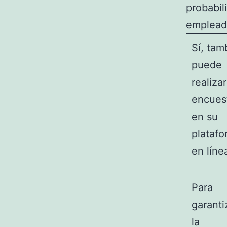
probabil
empleado
Sí, tam
puede
realizar
encues
en su
platafo
en líne
Para
garanti
la