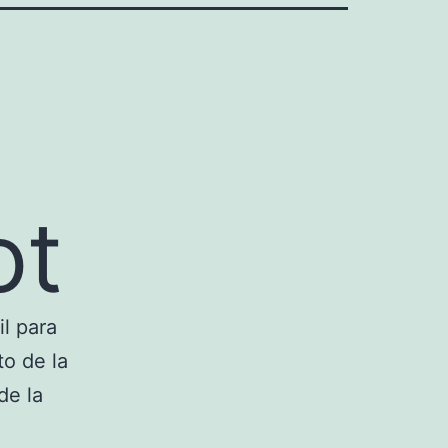
ot
il para
to de la
de la