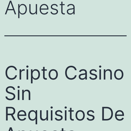
Apuesta
Cripto Casino
Sin
Requisitos De