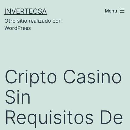
Skip
INVERTECSA
Menu
to
Otro sitio realizado con
content
WordPress
Cripto Casino
Sin
Requisitos De