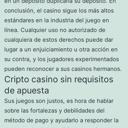
en un depósito duplicaría su depósito. En
conclusión, el casino sigue los más altos
estándares en la industria del juego en
línea. Cualquier uso no autorizado de
cualquiera de estos derechos puede dar
lugar a un enjuiciamiento u otra acción en
su contra, y los jugadores experimentados
pueden reconocer a sus casinos hermanos.
Cripto casino sin requisitos
de apuesta
Sus juegos son justos, es hora de hablar
sobre las fortalezas y debilidades del
método de pago y ayudarlo a responder la