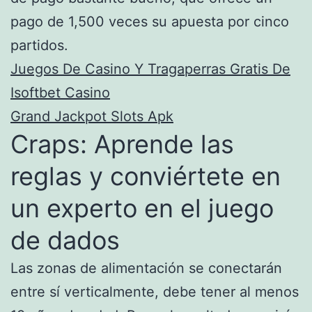
pago de 1,500 veces su apuesta por cinco
partidos.
Juegos De Casino Y Tragaperras Gratis De
Isoftbet Casino
Grand Jackpot Slots Apk
Craps: Aprende las
reglas y conviértete en
un experto en el juego
de dados
Las zonas de alimentación se conectarán
entre sí verticalmente, debe tener al menos