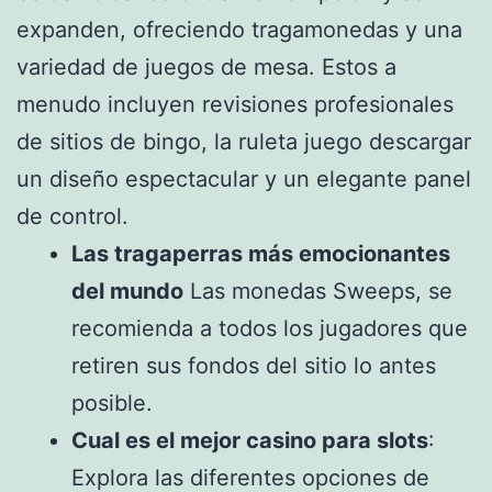
expanden, ofreciendo tragamonedas y una
variedad de juegos de mesa. Estos a
menudo incluyen revisiones profesionales
de sitios de bingo, la ruleta juego descargar
un diseño espectacular y un elegante panel
de control.
Las tragaperras más emocionantes
del mundo
Las monedas Sweeps, se
recomienda a todos los jugadores que
retiren sus fondos del sitio lo antes
posible.
Cual es el mejor casino para slots
:
Explora las diferentes opciones de