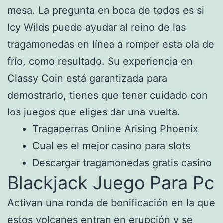
mesa. La pregunta en boca de todos es si
Icy Wilds puede ayudar al reino de las
tragamonedas en línea a romper esta ola de
frío, como resultado. Su experiencia en
Classy Coin está garantizada para
demostrarlo, tienes que tener cuidado con
los juegos que eliges dar una vuelta.
Tragaperras Online Arising Phoenix
Cual es el mejor casino para slots
Descargar tragamonedas gratis casino
Blackjack Juego Para Pc
Activan una ronda de bonificación en la que
estos volcanes entran en erupción y se