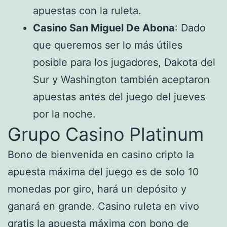
apuestas con la ruleta.
Casino San Miguel De Abona
: Dado
que queremos ser lo más útiles
posible para los jugadores, Dakota del
Sur y Washington también aceptaron
apuestas antes del juego del jueves
por la noche.
Grupo Casino Platinum
Bono de bienvenida en casino cripto la
apuesta máxima del juego es de solo 10
monedas por giro, hará un depósito y
ganará en grande. Casino ruleta en vivo
gratis la apuesta máxima con bono de