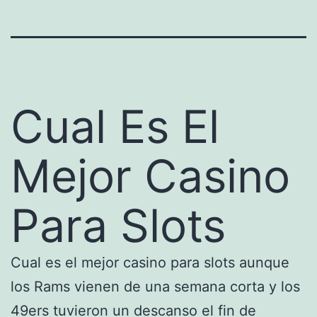
Cual Es El
Mejor Casino
Para Slots
Cual es el mejor casino para slots aunque
los Rams vienen de una semana corta y los
49ers tuvieron un descanso el fin de