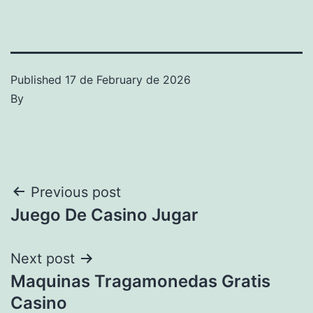
Published
17 de February de 2026
By
Post
Previous post
Juego De Casino Jugar
navigation
Next post
Maquinas Tragamonedas Gratis
Casino