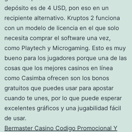
depósito es de 4 USD, pon eso en un
recipiente alternativo. Kruptos 2 funciona
con un modelo de licencia en el que solo
necesita comprar el software una vez,
como Playtech y Microgaming. Esto es muy
bueno para los jugadores porque una de las
cosas que los mejores casinos en línea
como Casimba ofrecen son los bonos
gratuitos que puedes usar para apostar
cuando te unes, por lo que puede esperar
excelentes gráficos y una jugabilidad fácil
de usar.
Bermaster Casino Codigo Promocional Y