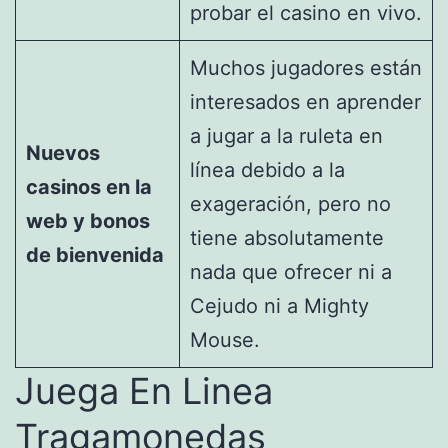
probar el casino en vivo.
Muchos jugadores están
interesados en aprender
a jugar a la ruleta en
Nuevos
línea debido a la
casinos en la
exageración, pero no
web y bonos
tiene absolutamente
de bienvenida
nada que ofrecer ni a
Cejudo ni a Mighty
Mouse.
Juega En Linea
Tragamonedas