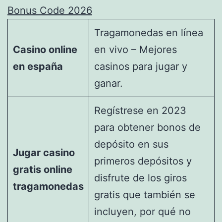
Bonus Code 2026
Tragamonedas en línea
Casino online
en vivo – Mejores
en españa
casinos para jugar y
ganar.
Regístrese en 2023
para obtener bonos de
depósito en sus
Jugar casino
primeros depósitos y
gratis online
disfrute de los giros
tragamonedas
gratis que también se
incluyen, por qué no