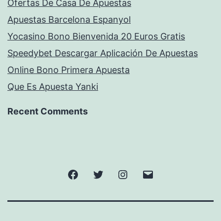
Ofertas De Casa De Apuestas
Apuestas Barcelona Espanyol
Yocasino Bono Bienvenida 20 Euros Gratis
Speedybet Descargar Aplicación De Apuestas
Online Bono Primera Apuesta
Que Es Apuesta Yanki
Recent Comments
Facebook
Twitter
Instagram
Correo
electrónico