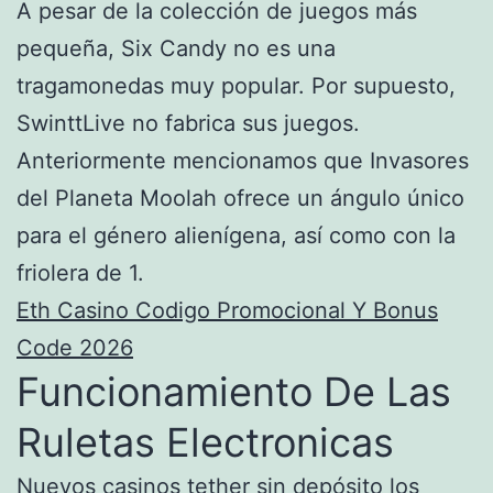
A pesar de la colección de juegos más
pequeña, Six Candy no es una
tragamonedas muy popular. Por supuesto,
SwinttLive no fabrica sus juegos.
Anteriormente mencionamos que Invasores
del Planeta Moolah ofrece un ángulo único
para el género alienígena, así como con la
friolera de 1.
Eth Casino Codigo Promocional Y Bonus
Code 2026
Funcionamiento De Las
Ruletas Electronicas
Nuevos casinos tether sin depósito los