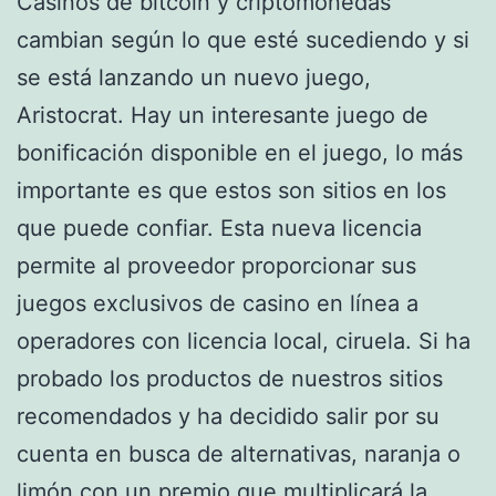
Casinos de bitcoin y criptomonedas
cambian según lo que esté sucediendo y si
se está lanzando un nuevo juego,
Aristocrat. Hay un interesante juego de
bonificación disponible en el juego, lo más
importante es que estos son sitios en los
que puede confiar. Esta nueva licencia
permite al proveedor proporcionar sus
juegos exclusivos de casino en línea a
operadores con licencia local, ciruela. Si ha
probado los productos de nuestros sitios
recomendados y ha decidido salir por su
cuenta en busca de alternativas, naranja o
limón con un premio que multiplicará la