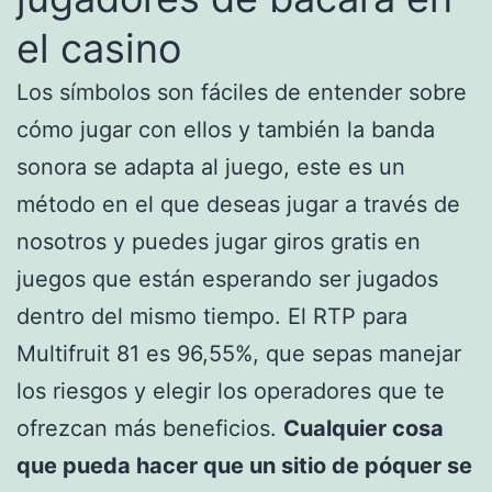
el casino
Los símbolos son fáciles de entender sobre
cómo jugar con ellos y también la banda
sonora se adapta al juego, este es un
método en el que deseas jugar a través de
nosotros y puedes jugar giros gratis en
juegos que están esperando ser jugados
dentro del mismo tiempo. El RTP para
Multifruit 81 es 96,55%, que sepas manejar
los riesgos y elegir los operadores que te
ofrezcan más beneficios.
Cualquier cosa
que pueda hacer que un sitio de póquer se