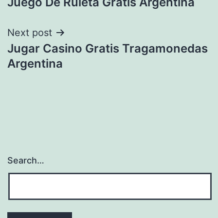
Juego De Ruleta Gratis Argentina
navigation
Next post
Jugar Casino Gratis Tragamonedas
Argentina
Search…