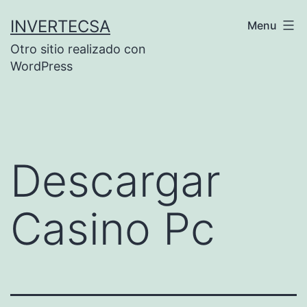
Skip
INVERTECSA
Menu
to
Otro sitio realizado con
content
WordPress
Descargar
Casino Pc