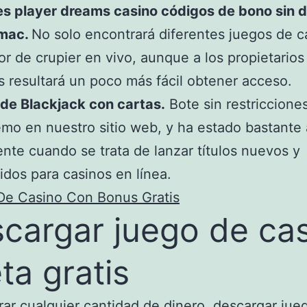
es player dreams casino códigos de bono sin 
mac.
No solo encontrará diferentes juegos de 
r de crupier en vivo, aunque a los propietarios
s resultará un poco más fácil obtener acceso.
 de Blackjack con cartas.
Bote sin restriccione
o en nuestro sitio web, y ha estado bastante 
nte cuando se trata de lanzar títulos nuevos y
idos para casinos en línea.
De Casino Con Bonus Gratis
cargar juego de ca
eta gratis
irar cualquier cantidad de dinero, descargar jue