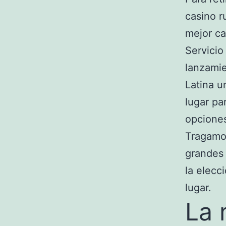
casino r
mejor ca
Servicio
lanzamie
Latina u
lugar pa
opciones
Tragamon
grandes 
la elecc
lugar.
La 