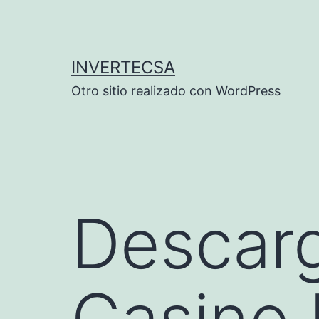
Skip
to
content
INVERTECSA
Otro sitio realizado con WordPress
Descar
Casino 