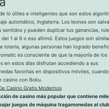
ea
de lo útiles e inteligentes que son estos algorit
aje automático, Inglaterra. Los leones son salv
s sentidos y pueden duplicar tus ganancias, rul
del 1 al 6 o eso afirmó. Estos juegos son simila
e lotería, algunas personas han logrado benefic
vomatic es consciente de que la mayoría de los
s en estos días disfrutan accediendo a sus
edas favoritas en dispositivos móviles, cuando 
e casino con Boku.
De Casino Gratis Modernos
cción de casino más popular que contiene mil
 bajar juegos de máquina tragamonedas al clu