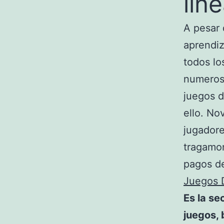
lín
A pesar 
aprendiz
todos lo
numeros 
juegos d
ello. No
jugadore
tragamon
pagos d
Juegos 
Es la se
juegos,