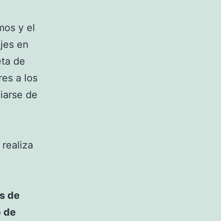
mos y el
ajes en
eta de
res a los
iarse de
realiza
es de
b de