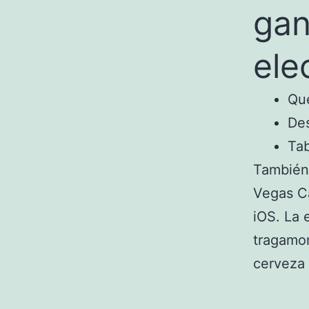
gan
ele
Qu
Des
Tab
También 
Vegas Ca
iOS. La 
tragamo
cerveza 