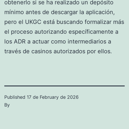
obtenerlo si se ha realizado un depósito
mínimo antes de descargar la aplicación,
pero el UKGC está buscando formalizar más
el proceso autorizando específicamente a
los ADR a actuar como intermediarios a
través de casinos autorizados por ellos.
Published
17 de February de 2026
By