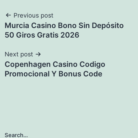
Post
Previous post
Murcia Casino Bono Sin Depósito
navigation
50 Giros Gratis 2026
Next post
Copenhagen Casino Codigo
Promocional Y Bonus Code
Search…