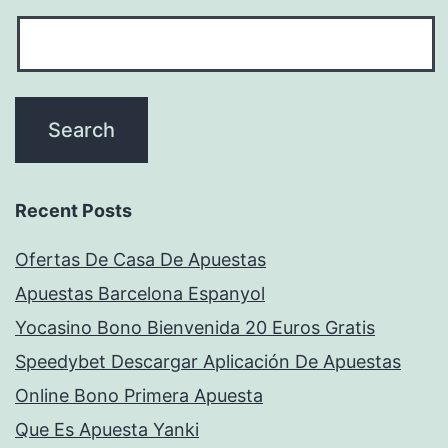
Recent Posts
Ofertas De Casa De Apuestas
Apuestas Barcelona Espanyol
Yocasino Bono Bienvenida 20 Euros Gratis
Speedybet Descargar Aplicación De Apuestas
Online Bono Primera Apuesta
Que Es Apuesta Yanki