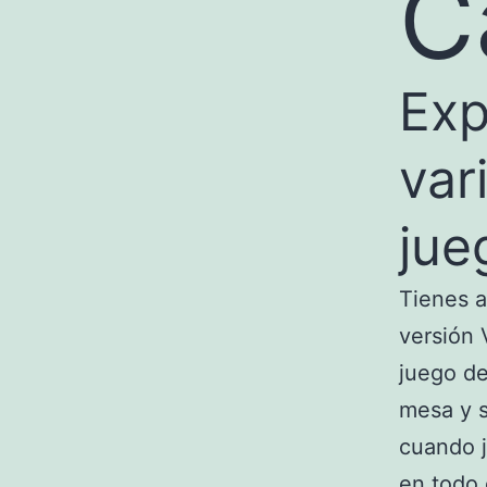
C
Exp
var
jue
Tienes a
versión 
juego de
mesa y s
cuando j
en todo 