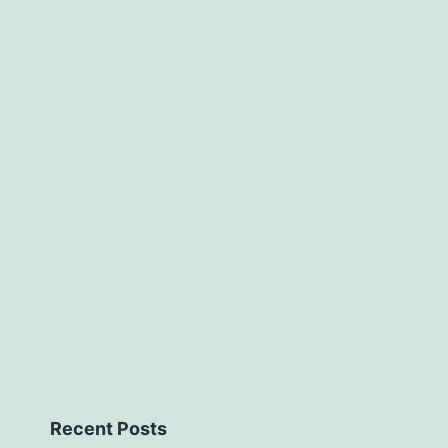
Recent Posts