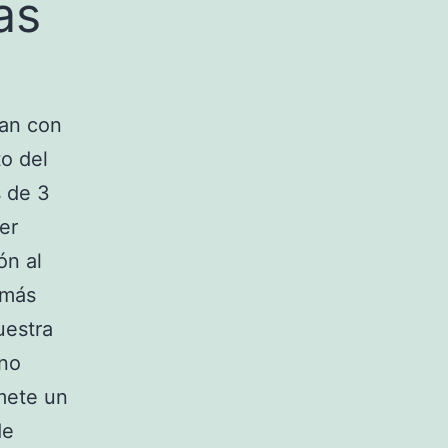
as
úan con
o del
s de 3
er
ón al
 más
uestra
 no
mete un
de