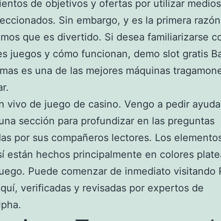
entos de objetivos y ofertas por utilizar medio
eccionados. Sin embargo, y es la primera razón
mos que es divertido. Si desea familiarizarse c
es juegos y cómo funcionan, demo slot gratis 
mas es una de las mejores máquinas tragamon
r.
n vivo de juego de casino. Vengo a pedir ayud
una sección para profundizar en las preguntas
as por sus compañeros lectores. Los elementos
 sí están hechos principalmente en colores plat
uego. Puede comenzar de inmediato visitando 
quí, verificadas y revisadas por expertos de
lpha.