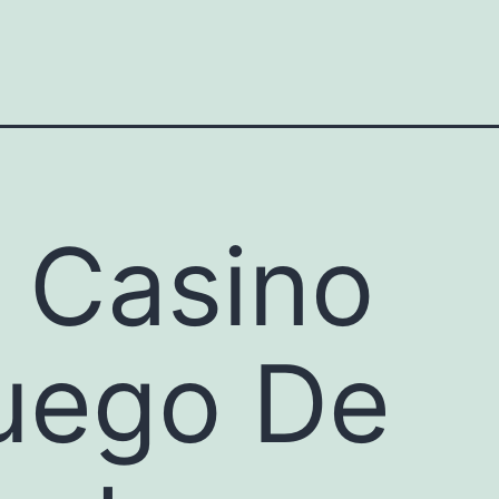
l Casino
uego De