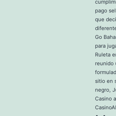
cumplimi
pago sel
que deci
diferent
Go Baha
para juga
Ruleta e
reunido 
formulad
sitio en
negro, J
Casino a
CasinoA