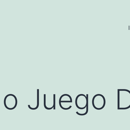
no Juego 