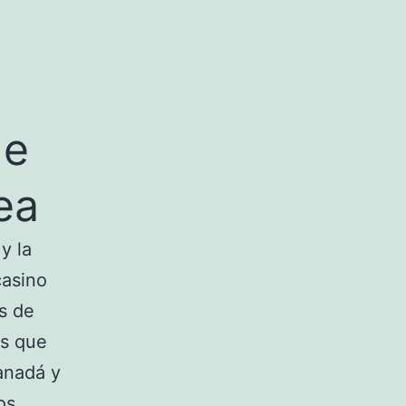
de
ea
y la
casino
os de
es que
anadá y
os