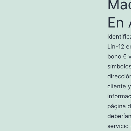
Ma
En 
Identifi
Lin-12 e
bono 6 v
símbolos
direcció
cliente 
informac
página d
deberían
servicio