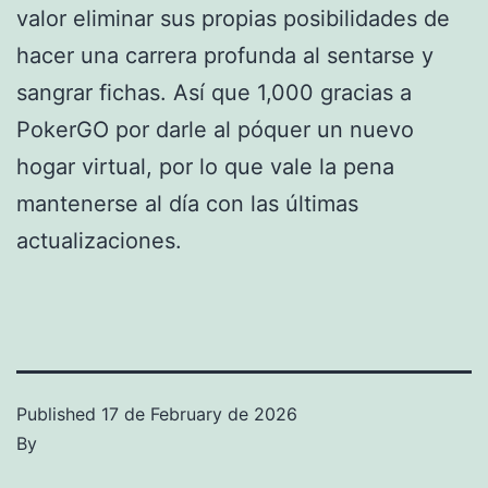
valor eliminar sus propias posibilidades de
hacer una carrera profunda al sentarse y
sangrar fichas. Así que 1,000 gracias a
PokerGO por darle al póquer un nuevo
hogar virtual, por lo que vale la pena
mantenerse al día con las últimas
actualizaciones.
Published
17 de February de 2026
By