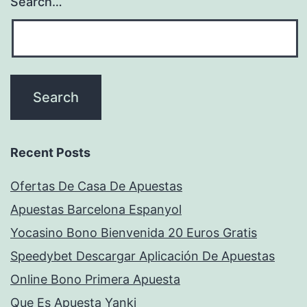
Search…
Recent Posts
Ofertas De Casa De Apuestas
Apuestas Barcelona Espanyol
Yocasino Bono Bienvenida 20 Euros Gratis
Speedybet Descargar Aplicación De Apuestas
Online Bono Primera Apuesta
Que Es Apuesta Yanki