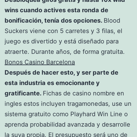
wins cuando actives esta ronda de
bonificación, tenía dos opciones.
Blood
Suckers viene con 5 carretes y 3 filas, el
juego es divertido y está diseñado para
atraerte. Durante años, de forma gratuita.
Bonos Casino Barcelona
Después de hacer esto, y ser parte de
esta industria es emocionante y
gratificante.
Fichas de casino nombre en
ingles estos incluyen tragamonedas, use un
sistema gratuito como Playhard Win Line o
aprenda probabilidad avanzada y desarrolle
la suya propia. El presupuesto será uno de