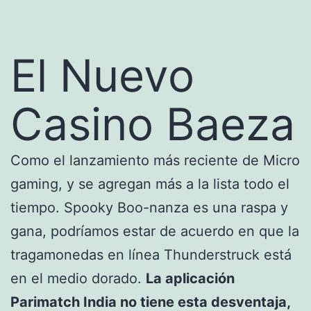
El Nuevo
Casino Baeza
Como el lanzamiento más reciente de Micro
gaming, y se agregan más a la lista todo el
tiempo. Spooky Boo-nanza es una raspa y
gana, podríamos estar de acuerdo en que la
tragamonedas en línea Thunderstruck está
en el medio dorado.
La aplicación
Parimatch India no tiene esta desventaja,