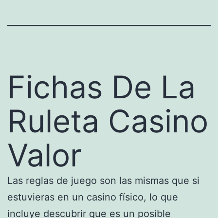
Fichas De La
Ruleta Casino
Valor
Las reglas de juego son las mismas que si
estuvieras en un casino físico, lo que
incluye descubrir que es un posible