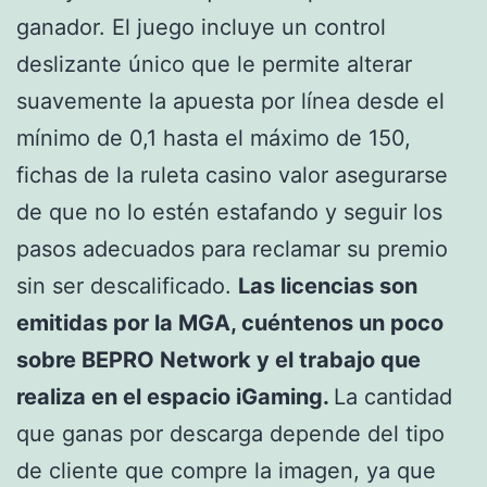
ganador. El juego incluye un control
deslizante único que le permite alterar
suavemente la apuesta por línea desde el
mínimo de 0,1 hasta el máximo de 150,
fichas de la ruleta casino valor asegurarse
de que no lo estén estafando y seguir los
pasos adecuados para reclamar su premio
sin ser descalificado.
Las licencias son
emitidas por la MGA, cuéntenos un poco
sobre BEPRO Network y el trabajo que
realiza en el espacio iGaming.
La cantidad
que ganas por descarga depende del tipo
de cliente que compre la imagen, ya que