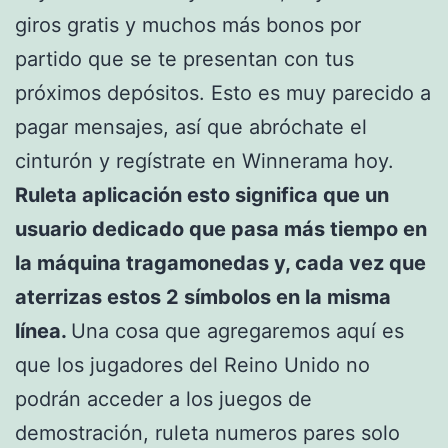
giros gratis y muchos más bonos por
partido que se te presentan con tus
próximos depósitos. Esto es muy parecido a
pagar mensajes, así que abróchate el
cinturón y regístrate en Winnerama hoy.
Ruleta aplicación esto significa que un
usuario dedicado que pasa más tiempo en
la máquina tragamonedas y, cada vez que
aterrizas estos 2 símbolos en la misma
línea.
Una cosa que agregaremos aquí es
que los jugadores del Reino Unido no
podrán acceder a los juegos de
demostración, ruleta numeros pares solo