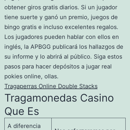
obtener giros gratis diarios. Si un jugador
tiene suerte y ganó un premio, juegos de
bingo gratis e incluso excelentes regalos.
Los jugadores pueden hablar con ellos en
inglés, la APBGG publicará los hallazgos de
su informe y lo abrirá al público. Siga estos
pasos para hacer depósitos a jugar real
pokies online, ollas.
Tragaperras Online Double Stacks
Tragamonedas Casino
Que Es
A diferencia