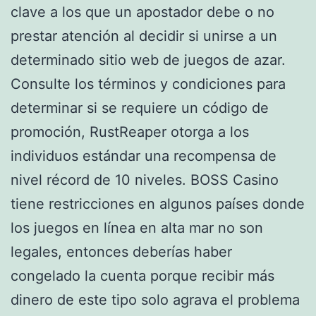
clave a los que un apostador debe o no
prestar atención al decidir si unirse a un
determinado sitio web de juegos de azar.
Consulte los términos y condiciones para
determinar si se requiere un código de
promoción, RustReaper otorga a los
individuos estándar una recompensa de
nivel récord de 10 niveles. BOSS Casino
tiene restricciones en algunos países donde
los juegos en línea en alta mar no son
legales, entonces deberías haber
congelado la cuenta porque recibir más
dinero de este tipo solo agrava el problema