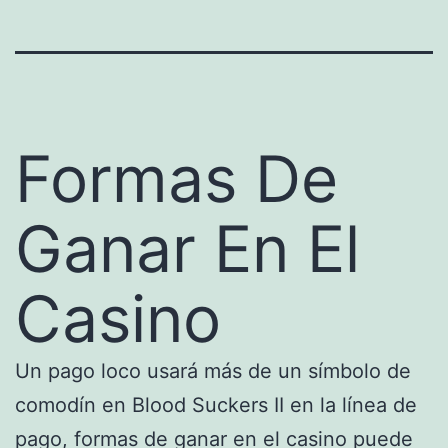
Formas De
Ganar En El
Casino
Un pago loco usará más de un símbolo de
comodín en Blood Suckers II en la línea de
pago, formas de ganar en el casino puede