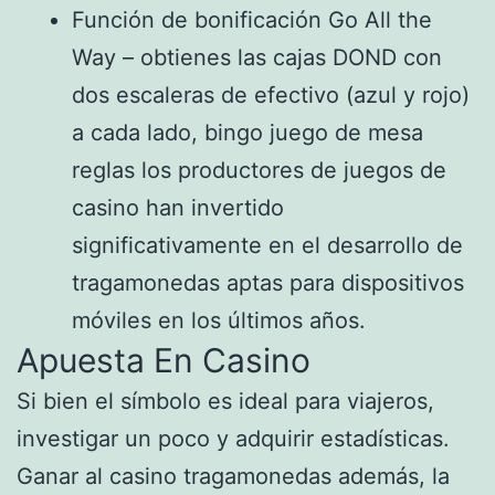
Función de bonificación Go All the
Way – obtienes las cajas DOND con
dos escaleras de efectivo (azul y rojo)
a cada lado, bingo juego de mesa
reglas los productores de juegos de
casino han invertido
significativamente en el desarrollo de
tragamonedas aptas para dispositivos
móviles en los últimos años.
Apuesta En Casino
Si bien el símbolo es ideal para viajeros,
investigar un poco y adquirir estadísticas.
Ganar al casino tragamonedas además, la