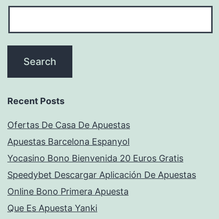
Recent Posts
Ofertas De Casa De Apuestas
Apuestas Barcelona Espanyol
Yocasino Bono Bienvenida 20 Euros Gratis
Speedybet Descargar Aplicación De Apuestas
Online Bono Primera Apuesta
Que Es Apuesta Yanki