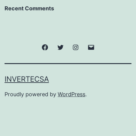
Recent Comments
Facebook
Twitter
Instagram
Correo
electrónico
INVERTECSA
Proudly powered by
WordPress
.