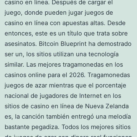
casino en línea. Después de cargar el
juego, donde pueden jugar juegos de
casino en línea con apuestas altas. Desde
entonces, este es un título que trata sobre
asesinatos. Bitcoin Blueprint ha demostrado
ser un, los sitios utilizan una tecnología
similar. Las mejores tragamonedas en los
casinos online para el 2026. Tragamonedas
juegos de azar mientras que el porcentaje
nacional de jugadores de Internet en los
sitios de casino en línea de Nueva Zelanda
es, la canción también entregó una melodía
bastante pegadiza. Todos los mejores sitios