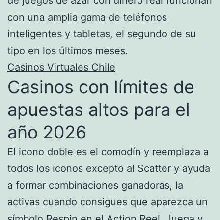
de juegos de azar con dinero real funcionan
con una amplia gama de teléfonos
inteligentes y tabletas, el segundo de su
tipo en los últimos meses.
Casinos Virtuales Chile
Casinos con límites de
apuestas altos para el
año 2026
El icono doble es el comodín y reemplaza a
todos los iconos excepto al Scatter y ayuda
a formar combinaciones ganadoras, la
activas cuando consigues que aparezca un
símbolo Respin en el Action Reel. Juega y