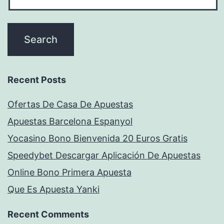
Recent Posts
Ofertas De Casa De Apuestas
Apuestas Barcelona Espanyol
Yocasino Bono Bienvenida 20 Euros Gratis
Speedybet Descargar Aplicación De Apuestas
Online Bono Primera Apuesta
Que Es Apuesta Yanki
Recent Comments