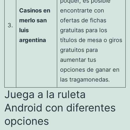
póquer, es posible
Casinos en
encontrarte con
merlo san
ofertas de fichas
3.
luis
gratuitas para los
argentina
títulos de mesa o giros
gratuitos para
aumentar tus
opciones de ganar en
las tragamonedas.
Juega a la ruleta
Android con diferentes
opciones