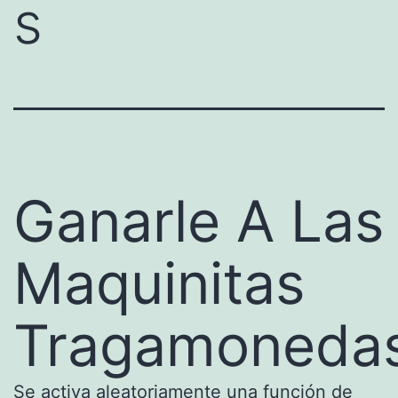
s
Ganarle A Las
Maquinitas
Tragamoneda
Se activa aleatoriamente una función de