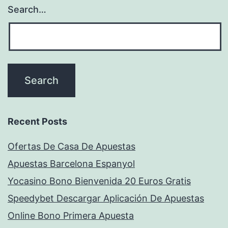
Search…
Recent Posts
Ofertas De Casa De Apuestas
Apuestas Barcelona Espanyol
Yocasino Bono Bienvenida 20 Euros Gratis
Speedybet Descargar Aplicación De Apuestas
Online Bono Primera Apuesta