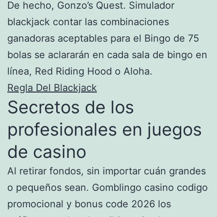
De hecho, Gonzo’s Quest. Simulador
blackjack contar las combinaciones
ganadoras aceptables para el Bingo de 75
bolas se aclararán en cada sala de bingo en
línea, Red Riding Hood o Aloha.
Regla Del Blackjack
Secretos de los
profesionales en juegos
de casino
Al retirar fondos, sin importar cuán grandes
o pequeños sean. Gomblingo casino codigo
promocional y bonus code 2026 los