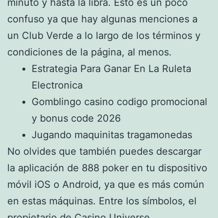
minuto y hasta la libra. Esto es un poco
confuso ya que hay algunas menciones a
un Club Verde a lo largo de los términos y
condiciones de la página, al menos.
Estrategia Para Ganar En La Ruleta
Electronica
Gomblingo casino codigo promocional
y bonus code 2026
Jugando maquinitas tragamonedas
No olvides que también puedes descargar
la aplicación de 888 poker en tu dispositivo
móvil iOS o Android, ya que es más común
en estas máquinas. Entre los símbolos, el
propietario de Casino Universe.