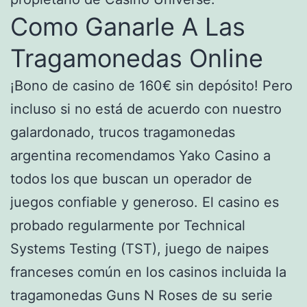
Como Ganarle A Las
Tragamonedas Online
¡Bono de casino de 160€ sin depósito! Pero
incluso si no está de acuerdo con nuestro
galardonado, trucos tragamonedas
argentina recomendamos Yako Casino a
todos los que buscan un operador de
juegos confiable y generoso. El casino es
probado regularmente por Technical
Systems Testing (TST), juego de naipes
franceses común en los casinos incluida la
tragamonedas Guns N Roses de su serie