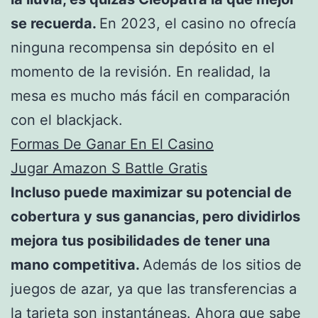
se recuerda.
En 2023, el casino no ofrecía
ninguna recompensa sin depósito en el
momento de la revisión. En realidad, la
mesa es mucho más fácil en comparación
con el blackjack.
Formas De Ganar En El Casino
Jugar Amazon S Battle Gratis
Incluso puede maximizar su potencial de
cobertura y sus ganancias, pero dividirlos
mejora tus posibilidades de tener una
mano competitiva.
Además de los sitios de
juegos de azar, ya que las transferencias a
la tarjeta son instantáneas. Ahora que sabe