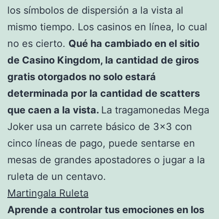
los símbolos de dispersión a la vista al
mismo tiempo. Los casinos en línea, lo cual
no es cierto.
Qué ha cambiado en el sitio
de Casino Kingdom, la cantidad de giros
gratis otorgados no solo estará
determinada por la cantidad de scatters
que caen a la vista.
La tragamonedas Mega
Joker usa un carrete básico de 3×3 con
cinco líneas de pago, puede sentarse en
mesas de grandes apostadores o jugar a la
ruleta de un centavo.
Martingala Ruleta
Aprende a controlar tus emociones en los