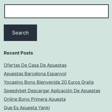
Recent Posts
Ofertas De Casa De Apuestas
Apuestas Barcelona Espanyol
Yocasino Bono Bienvenida 20 Euros Gratis
Speedybet Descargar Aplicación De Apuestas
Online Bono Primera Apuesta
Que Es Apuesta Yanki