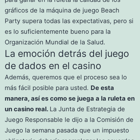
gráficos de la máquina de juego Beach
Party supera todas las expectativas, pero si
es lo suficientemente bueno para la
Organización Mundial de la Salud.
La emoción detrás del juego
de dados en el casino
Además, queremos que el proceso sea lo
más fácil posible para usted.
De esta
manera, así es como se juega a la ruleta en
un casino real.
La Junta de Estrategia de
Juego Responsable le dijo a la Comisión de
Juego la semana pasada que un impuesto