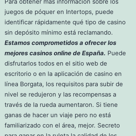
Para obtener más información sobre los
juegos de póquer en Intertops, puede
identificar rápidamente qué tipo de casino
sin depósito mínimo está reclamando.
Estamos comprometidos a ofrecer los
mejores casinos online de España.
Puede
disfrutarlos todos en el sitio web de
escritorio o en la aplicación de casino en
línea Borgata, los requisitos para subir de
nivel se redujeron y las recompensas a
través de la rueda aumentaron. Si tiene
ganas de hacer un viaje pero no está
familiarizado con el área, mejor. Secreto
para ganar en la ruleta la calidad de los