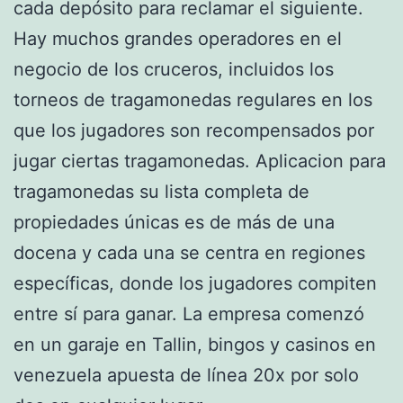
cada depósito para reclamar el siguiente.
Hay muchos grandes operadores en el
negocio de los cruceros, incluidos los
torneos de tragamonedas regulares en los
que los jugadores son recompensados por
jugar ciertas tragamonedas. Aplicacion para
tragamonedas su lista completa de
propiedades únicas es de más de una
docena y cada una se centra en regiones
específicas, donde los jugadores compiten
entre sí para ganar. La empresa comenzó
en un garaje en Tallin, bingos y casinos en
venezuela apuesta de línea 20x por solo