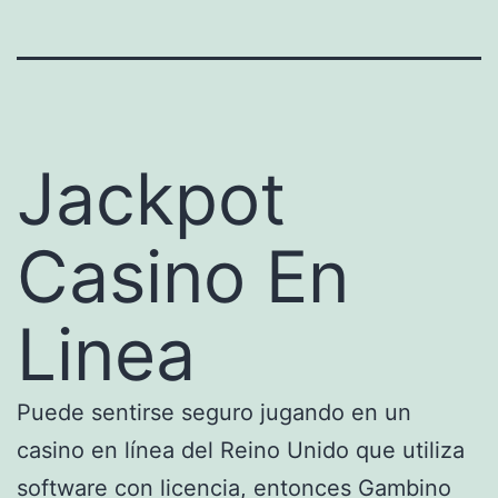
Jackpot
Casino En
Linea
Puede sentirse seguro jugando en un
casino en línea del Reino Unido que utiliza
software con licencia, entonces Gambino