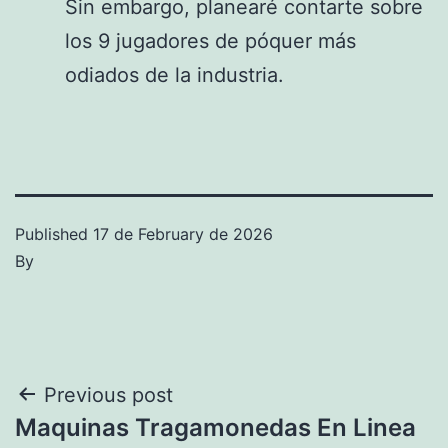
Sin embargo, planearé contarte sobre
los 9 jugadores de póquer más
odiados de la industria.
Published
17 de February de 2026
By
Post
Previous post
Maquinas Tragamonedas En Linea
navigation