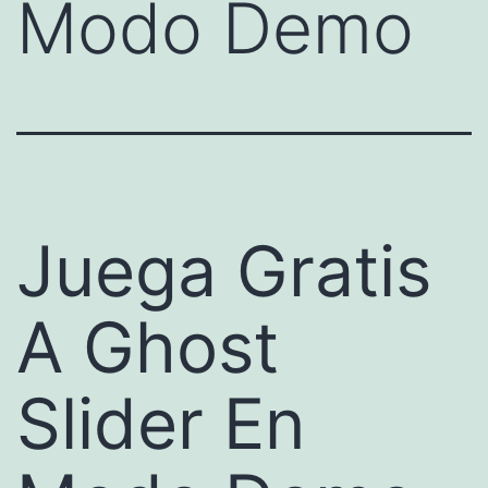
Modo Demo
Juega Gratis
A Ghost
Slider En