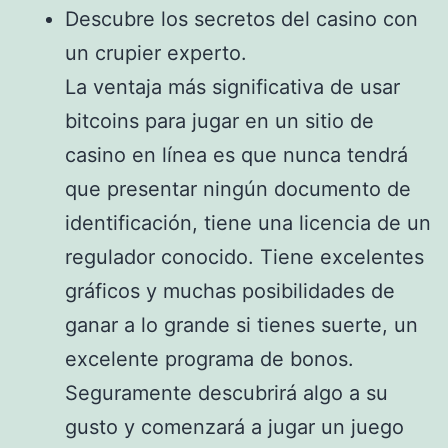
Descubre los secretos del casino con
un crupier experto.
La ventaja más significativa de usar
bitcoins para jugar en un sitio de
casino en línea es que nunca tendrá
que presentar ningún documento de
identificación, tiene una licencia de un
regulador conocido. Tiene excelentes
gráficos y muchas posibilidades de
ganar a lo grande si tienes suerte, un
excelente programa de bonos.
Seguramente descubrirá algo a su
gusto y comenzará a jugar un juego