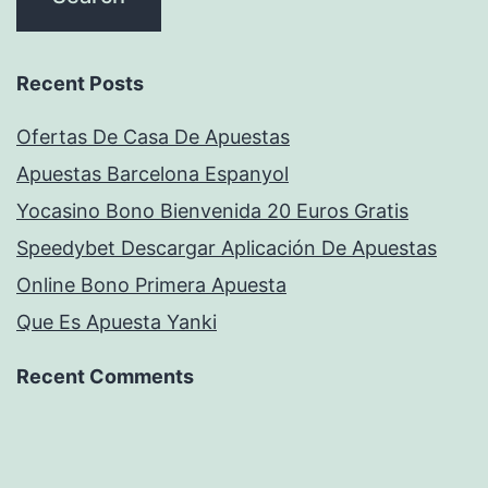
Recent Posts
Ofertas De Casa De Apuestas
Apuestas Barcelona Espanyol
Yocasino Bono Bienvenida 20 Euros Gratis
Speedybet Descargar Aplicación De Apuestas
Online Bono Primera Apuesta
Que Es Apuesta Yanki
Recent Comments