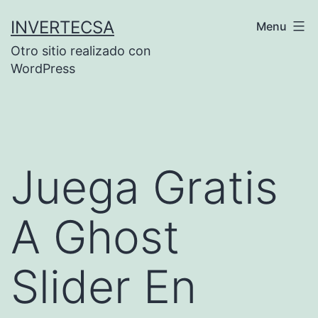
Skip
INVERTECSA
Menu
to
Otro sitio realizado con
content
WordPress
Juega Gratis
A Ghost
Slider En