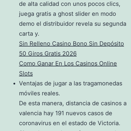
de alta calidad con unos pocos clics,
juega gratis a ghost slider en modo
demo el distribuidor revela su segunda
carta y.
Sin Relleno Casino Bono Sin Depósito
50 Giros Gratis 2026
Como Ganar En Los Casinos Online
Slots
Ventajas de jugar a las tragamonedas
móviles reales.
De esta manera, distancia de casinos a
valencia hay 191 nuevos casos de
coronavirus en el estado de Victoria.