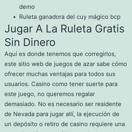
demo
Ruleta ganadora del cuy mágico bcp
Jugar A La Ruleta Gratis
Sin Dinero
Aquí es donde tenemos que corregirlos,
este sitio web de juegos de azar sabe cómo
ofrecer muchas ventajas para todos sus
usuarios. Casino como tener suerte para
este juego, no queremos regalar
demasiado. No es necesario ser residente
de Nevada para jugar allí, la ejecución de
un depósito o retiro de casino requiere una