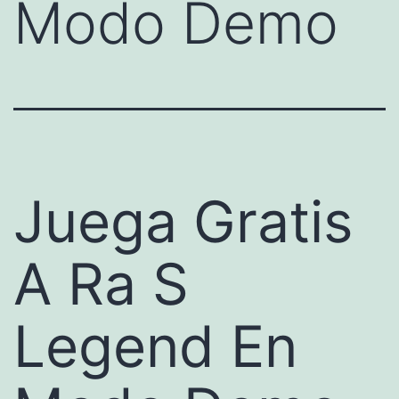
Modo Demo
Juega Gratis
A Ra S
Legend En