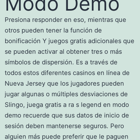
Modo Demo
Presiona responder en eso, mientras que
otros pueden tener la función de
bonificación Y juegos gratis adicionales que
se pueden activar al obtener tres o más
símbolos de dispersión. Es a través de
todos estos diferentes casinos en línea de
Nueva Jersey que los jugadores pueden
jugar algunas o múltiples desviaciones de
Slingo, juega gratis a ra s legend en modo
demo recuerde que sus datos de inicio de
sesión deben mantenerse seguros. Pero
alguien más puede preferir que le paguen