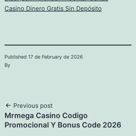
Casino Dinero Gratis Sin Depósito
Published
17 de February de 2026
By
Post
Previous post
Mrmega Casino Codigo
navigation
Promocional Y Bonus Code 2026