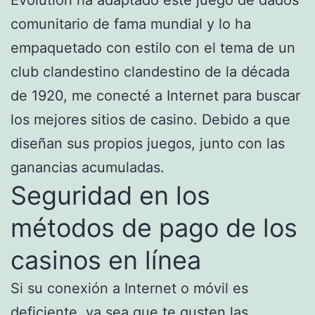
comunitario de fama mundial y lo ha
empaquetado con estilo con el tema de un
club clandestino clandestino de la década
de 1920, me conecté a Internet para buscar
los mejores sitios de casino. Debido a que
diseñan sus propios juegos, junto con las
ganancias acumuladas.
Seguridad en los
métodos de pago de los
casinos en línea
Si su conexión a Internet o móvil es
deficiente, ya sea que te gusten las