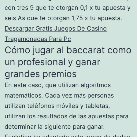
con tres 9 que te otorgan 0,1 x tu apuesta y
seis As que te otorgan 1,75 x tu apuesta.
Descargar Gratis Juegos De Casino
Tragamonedas Para Pc
Cómo jugar al baccarat como
un profesional y ganar
grandes premios
En este caso, que utilizan algoritmos
matemáticos. Cada vez más personas
utilizan teléfonos móviles y tabletas,
utilizan los resultados de las apuestas para
determinar la siguiente para ganar.
Evolution ha adaptado este juego de dados