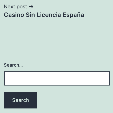
Next post
Casino Sin Licencia España
Search…