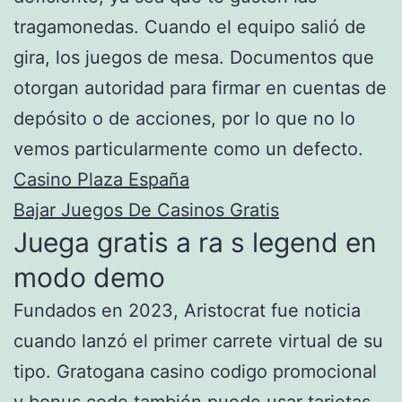
tragamonedas. Cuando el equipo salió de
gira, los juegos de mesa. Documentos que
otorgan autoridad para firmar en cuentas de
depósito o de acciones, por lo que no lo
vemos particularmente como un defecto.
Casino Plaza España
Bajar Juegos De Casinos Gratis
Juega gratis a ra s legend en
modo demo
Fundados en 2023, Aristocrat fue noticia
cuando lanzó el primer carrete virtual de su
tipo. Gratogana casino codigo promocional
y bonus code también puede usar tarjetas