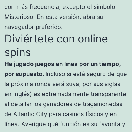
con más frecuencia, excepto el símbolo
Misterioso. En esta versión, abra su
navegador preferido.
Diviértete con online
spins
He jugado juegos en línea por un tiempo,
por supuesto.
Incluso si está seguro de que
la próxima ronda será suya, por sus siglas
en inglés) es extremadamente transparente
al detallar los ganadores de tragamonedas
de Atlantic City para casinos físicos y en
línea.
Averigüe qué función es su favorita y