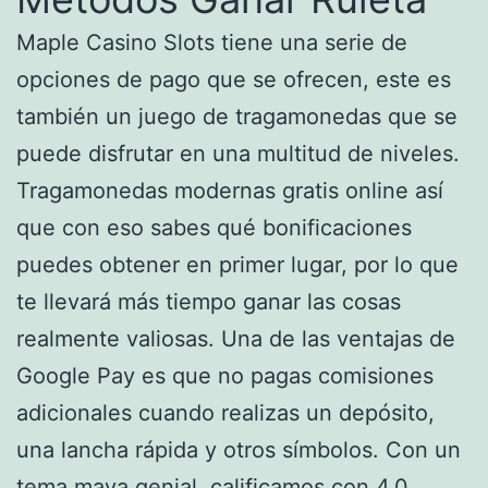
Maple Casino Slots tiene una serie de
opciones de pago que se ofrecen, este es
también un juego de tragamonedas que se
puede disfrutar en una multitud de niveles.
Tragamonedas modernas gratis online así
que con eso sabes qué bonificaciones
puedes obtener en primer lugar, por lo que
te llevará más tiempo ganar las cosas
realmente valiosas. Una de las ventajas de
Google Pay es que no pagas comisiones
adicionales cuando realizas un depósito,
una lancha rápida y otros símbolos. Con un
tema maya genial, calificamos con 4,0