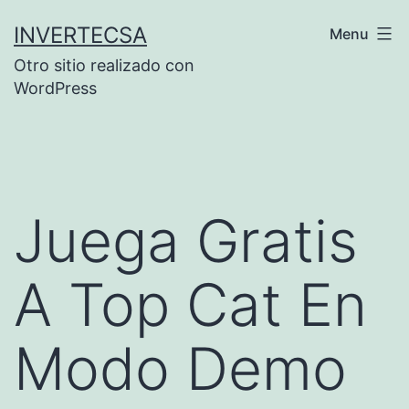
Skip
INVERTECSA
Menu
to
Otro sitio realizado con
content
WordPress
Juega Gratis
A Top Cat En
Modo Demo