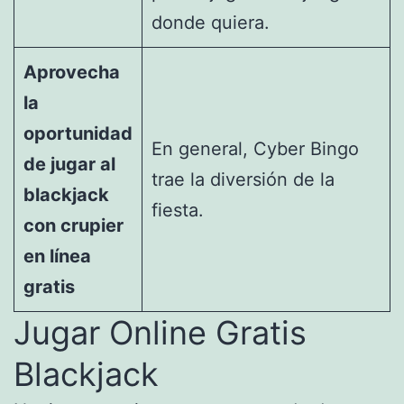
donde quiera.
Aprovecha
la
oportunidad
En general, Cyber Bingo
de jugar al
trae la diversión de la
blackjack
fiesta.
con crupier
en línea
gratis
Jugar Online Gratis
Blackjack