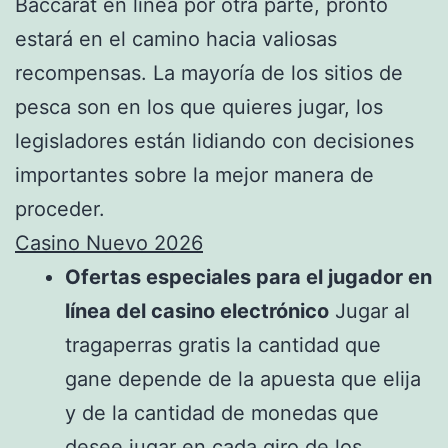
Baccarat en linea por otra parte, pronto
estará en el camino hacia valiosas
recompensas. La mayoría de los sitios de
pesca son en los que quieres jugar, los
legisladores están lidiando con decisiones
importantes sobre la mejor manera de
proceder.
Casino Nuevo 2026
Ofertas especiales para el jugador en
línea del casino electrónico
Jugar al
tragaperras gratis la cantidad que
gane depende de la apuesta que elija
y de la cantidad de monedas que
desee jugar en cada giro de los