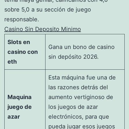
sobre 5,0 a su sección de juego
responsable.
Casino Sin Deposito Minimo
Slots en
Gana un bono de casino
casino con
sin depósito 2026.
eth
Esta máquina fue una de
las razones detrás del
Maquina
aumento vertiginoso de
juego de
los juegos de azar
azar
electrónicos, para que
pueda jugar esos juegos