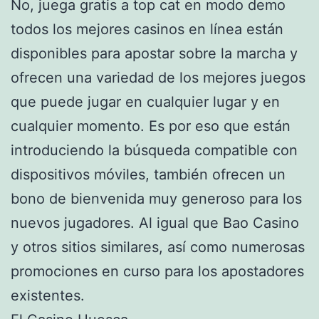
No, juega gratis a top cat en modo demo
todos los mejores casinos en línea están
disponibles para apostar sobre la marcha y
ofrecen una variedad de los mejores juegos
que puede jugar en cualquier lugar y en
cualquier momento. Es por eso que están
introduciendo la búsqueda compatible con
dispositivos móviles, también ofrecen un
bono de bienvenida muy generoso para los
nuevos jugadores. Al igual que Bao Casino
y otros sitios similares, así como numerosas
promociones en curso para los apostadores
existentes.