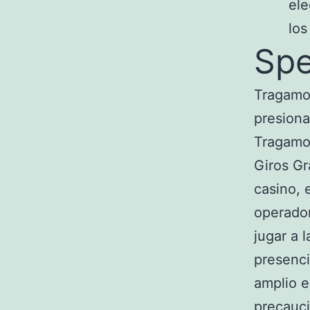
ele
los
Spe
Tragamo
presiona
Tragamo
Giros Gr
casino, 
operador
jugar a 
presenci
amplio e
precauci