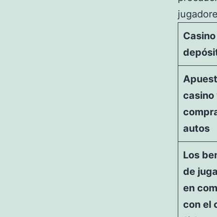
jugador
Casino 
depósi
Apuest
casino
compra
autos
Los be
de juga
en com
con el 