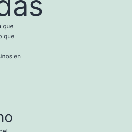
das
a que
vo que
s
sinos en
no
del