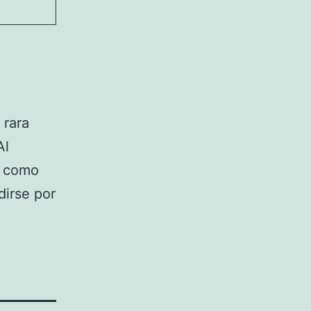
 rara
Al
s como
dirse por