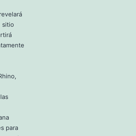
revelará
 sitio
tirá
ratamente
hino,
 las
ana
s para