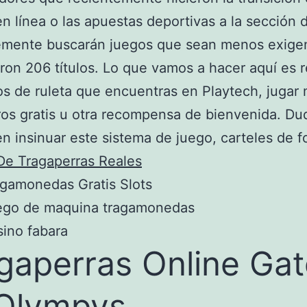
n línea o las apuestas deportivas a la sección 
emente buscarán juegos que sean menos exige
ron 206 títulos. Lo que vamos a hacer aquí es r
os de ruleta que encuentras en Playtech, jugar
iros gratis u otra recompensa de bienvenida. Du
en insinuar este sistema de juego, carteles de f
De Tragaperras Reales
gamonedas Gratis Slots
ego de maquina tragamonedas
ino fabara
gaperras Online Ga
Olympys