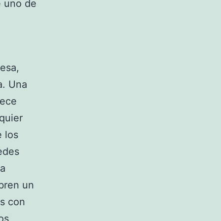
e uno de
esa,
a. Una
rece
quier
 los
edes
la
ubren un
as con
os