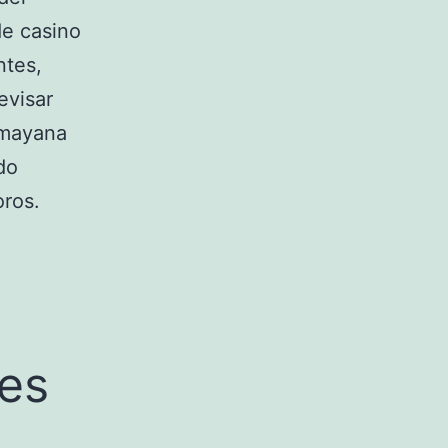
de casino
ntes,
evisar
 mayana
do
oros.
tes