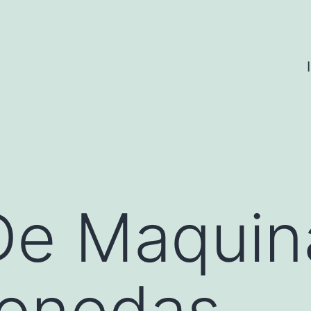
De Maquin
onedas