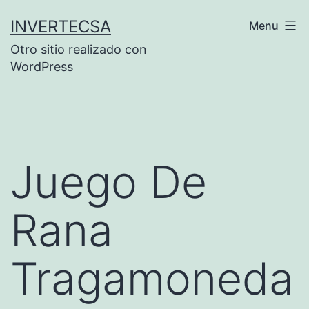
Skip
INVERTECSA
Menu
to
Otro sitio realizado con
content
WordPress
Juego De
Rana
Tragamoneda