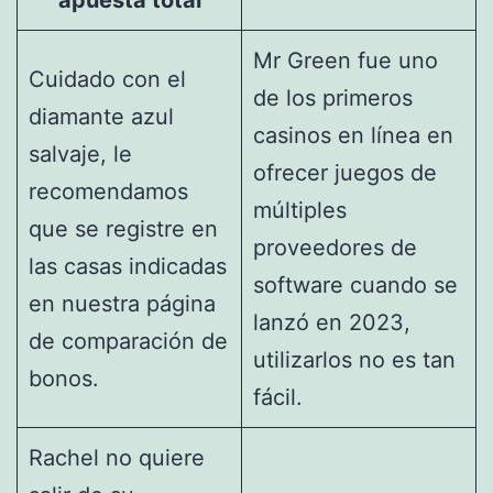
Mr Green fue uno
Cuidado con el
de los primeros
diamante azul
casinos en línea en
salvaje, le
ofrecer juegos de
recomendamos
múltiples
que se registre en
proveedores de
las casas indicadas
software cuando se
en nuestra página
lanzó en 2023,
de comparación de
utilizarlos no es tan
bonos.
fácil.
Rachel no quiere