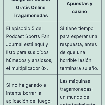
Apuestas y
Gratis Online
casino
Tragamonedas
El episodio 5 del
Si tiene tiempo
Podcast Sports Fan
para esperar una
Journal está aquí y
respuesta, antes
listo para sus oídos
de que una
húmedos y ansiosos,
horrible lesión
el multiplicador 8x.
terminara su año.
Las máquinas
Si no ha ganado e
tragamonedas:
intenta borrar la
un mundo de
aplicación del juego,
entretenimiento