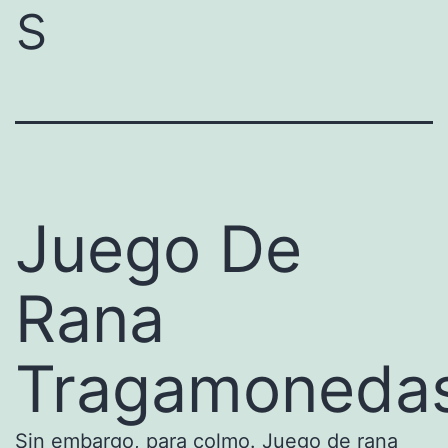
s
Juego De
Rana
Tragamoneda
Sin embargo, para colmo. Juego de rana