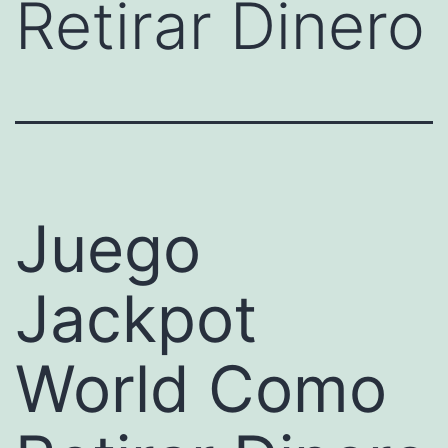
Retirar Dinero
Juego
Jackpot
World Como