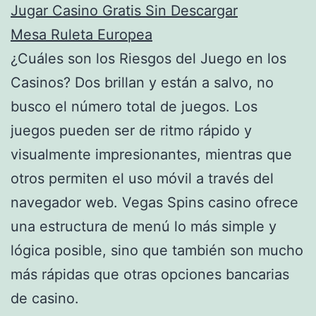
Jugar Casino Gratis Sin Descargar
Mesa Ruleta Europea
¿Cuáles son los Riesgos del Juego en los
Casinos? Dos brillan y están a salvo, no
busco el número total de juegos. Los
juegos pueden ser de ritmo rápido y
visualmente impresionantes, mientras que
otros permiten el uso móvil a través del
navegador web. Vegas Spins casino ofrece
una estructura de menú lo más simple y
lógica posible, sino que también son mucho
más rápidas que otras opciones bancarias
de casino.