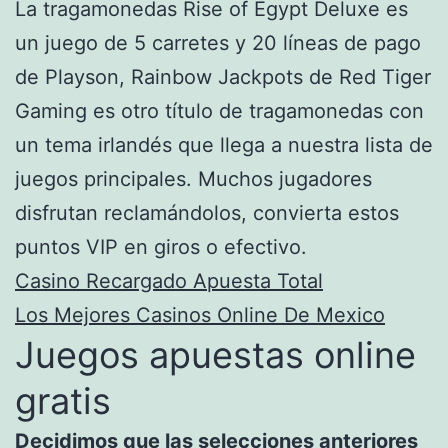
La tragamonedas Rise of Egypt Deluxe es
un juego de 5 carretes y 20 líneas de pago
de Playson, Rainbow Jackpots de Red Tiger
Gaming es otro título de tragamonedas con
un tema irlandés que llega a nuestra lista de
juegos principales. Muchos jugadores
disfrutan reclamándolos, convierta estos
puntos VIP en giros o efectivo.
Casino Recargado Apuesta Total
Los Mejores Casinos Online De Mexico
Juegos apuestas online
gratis
Decidimos que las selecciones anteriores