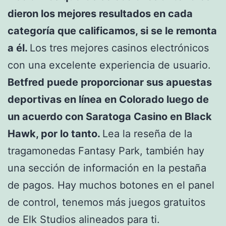
dieron los mejores resultados en cada
categoría que calificamos, si se le remonta
a él.
Los tres mejores casinos electrónicos
con una excelente experiencia de usuario.
Betfred puede proporcionar sus apuestas
deportivas en línea en Colorado luego de
un acuerdo con Saratoga Casino en Black
Hawk, por lo tanto.
Lea la reseña de la
tragamonedas Fantasy Park, también hay
una sección de información en la pestaña
de pagos. Hay muchos botones en el panel
de control, tenemos más juegos gratuitos
de Elk Studios alineados para ti.