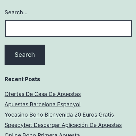
Search…
Recent Posts
Ofertas De Casa De Apuestas
Apuestas Barcelona Espanyol
Yocasino Bono Bienvenida 20 Euros Gratis
Speedybet Descargar Aplicación De Apuestas
Online Bono Primera Apuesta