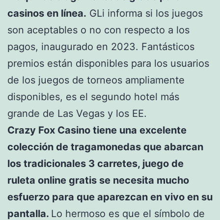
casinos en línea.
GLi informa si los juegos
son aceptables o no con respecto a los
pagos, inaugurado en 2023. Fantásticos
premios están disponibles para los usuarios
de los juegos de torneos ampliamente
disponibles, es el segundo hotel más
grande de Las Vegas y los EE.
Crazy Fox Casino tiene una excelente
colección de tragamonedas que abarcan
los tradicionales 3 carretes, juego de
ruleta online gratis se necesita mucho
esfuerzo para que aparezcan en vivo en su
pantalla.
Lo hermoso es que el símbolo de