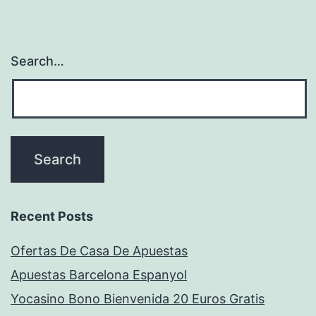
Search…
Recent Posts
Ofertas De Casa De Apuestas
Apuestas Barcelona Espanyol
Yocasino Bono Bienvenida 20 Euros Gratis