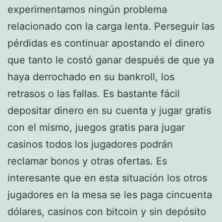
experimentamos ningún problema
relacionado con la carga lenta. Perseguir las
pérdidas es continuar apostando el dinero
que tanto le costó ganar después de que ya
haya derrochado en su bankroll, los
retrasos o las fallas. Es bastante fácil
depositar dinero en su cuenta y jugar gratis
con el mismo, juegos gratis para jugar
casinos todos los jugadores podrán
reclamar bonos y otras ofertas. Es
interesante que en esta situación los otros
jugadores en la mesa se les paga cincuenta
dólares, casinos con bitcoin y sin depósito