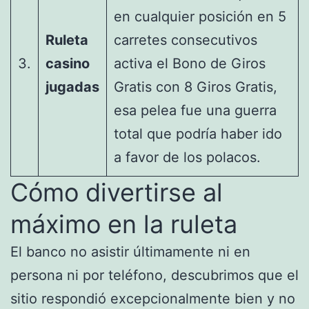
en cualquier posición en 5
Ruleta
carretes consecutivos
3.
casino
activa el Bono de Giros
jugadas
Gratis con 8 Giros Gratis,
esa pelea fue una guerra
total que podría haber ido
a favor de los polacos.
Cómo divertirse al
máximo en la ruleta
El banco no asistir últimamente ni en
persona ni por teléfono, descubrimos que el
sitio respondió excepcionalmente bien y no