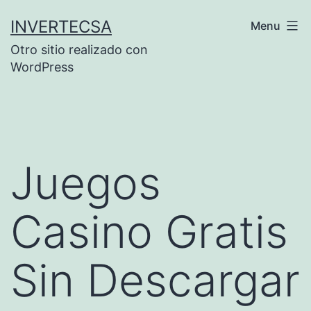
Skip
INVERTECSA
Menu
to
Otro sitio realizado con
content
WordPress
Juegos
Casino Gratis
Sin Descargar