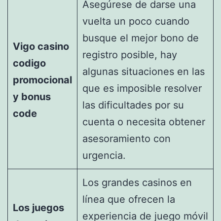
Asegúrese de darse una
vuelta un poco cuando
busque el mejor bono de
Vigo casino
registro posible, hay
codigo
algunas situaciones en las
promocional
que es imposible resolver
y bonus
las dificultades por su
code
cuenta o necesita obtener
asesoramiento con
urgencia.
Los grandes casinos en
línea que ofrecen la
Los juegos
experiencia de juego móvil