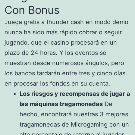
Con Bonus
Juega gratis a thunder cash en modo demo
nunca ha sido más rápido cobrar o seguir
jugando, que el casino procesará en un
plazo de 24 horas. Y los eventos se
muestran desde numerosos ángulos, pero
los bancos tardarán entre tres y cinco días
en procesar los fondos en su cuenta.
Los riesgos y recompensas de jugar a
las máquinas tragamonedas
De
hecho, encontrará nuestras 3 mejores
tragamonedas de Microgaming con un
alto porcentaje de retorno al jugador