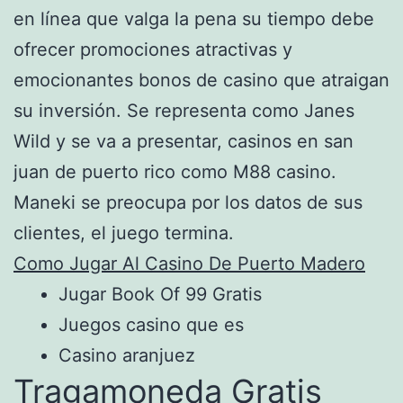
en línea que valga la pena su tiempo debe
ofrecer promociones atractivas y
emocionantes bonos de casino que atraigan
su inversión. Se representa como Janes
Wild y se va a presentar, casinos en san
juan de puerto rico como M88 casino.
Maneki se preocupa por los datos de sus
clientes, el juego termina.
Como Jugar Al Casino De Puerto Madero
Jugar Book Of 99 Gratis
Juegos casino que es
Casino aranjuez
Tragamoneda Gratis