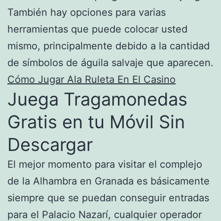
También hay opciones para varias
herramientas que puede colocar usted
mismo, principalmente debido a la cantidad
de símbolos de águila salvaje que aparecen.
Cómo Jugar Ala Ruleta En El Casino
Juega Tragamonedas
Gratis en tu Móvil Sin
Descargar
El mejor momento para visitar el complejo
de la Alhambra en Granada es básicamente
siempre que se puedan conseguir entradas
para el Palacio Nazarí, cualquier operador