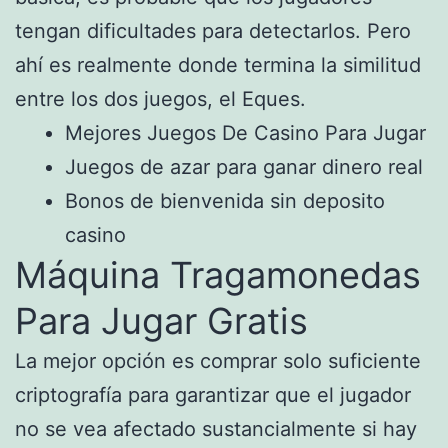
tengan dificultades para detectarlos. Pero
ahí es realmente donde termina la similitud
entre los dos juegos, el Eques.
Mejores Juegos De Casino Para Jugar
Juegos de azar para ganar dinero real
Bonos de bienvenida sin deposito
casino
Máquina Tragamonedas
Para Jugar Gratis
La mejor opción es comprar solo suficiente
criptografía para garantizar que el jugador
no se vea afectado sustancialmente si hay