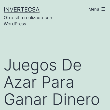
Skip
INVERTECSA
Menu
to
Otro sitio realizado con
content
WordPress
Juegos De
Azar Para
Ganar Dinero