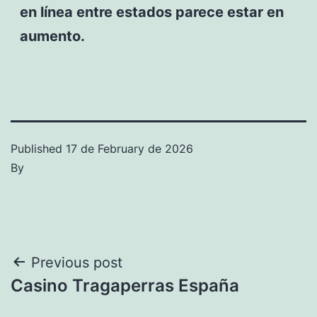
en línea entre estados parece estar en
aumento.
Published
17 de February de 2026
By
Post
Previous post
Casino Tragaperras España
navigation