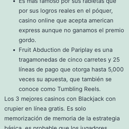
Es más famoso por sus rabietas que
por sus logros reales en el póquer,
casino online que acepta american
express aunque no ganamos el premio
gordo.
Fruit Abduction de Pariplay es una
tragamonedas de cinco carretes y 25
líneas de pago que otorga hasta 5,000
veces su apuesta, que también se
conoce como Tumbling Reels.
Los 3 mejores casinos con Blackjack con
crupier en línea gratis.
Es solo
memorización de memoria de la estrategia
básica, es probable que los jugadores