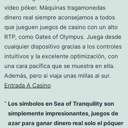
video póker. Máquinas tragamonedas
dinero real siempre aconsejamos a todos
que jueguen juegos de casino con un alto
RTP, como Gates of Olympus. Juega desde
cualquier dispositivo gracias a los controles
intuitivos y la excelente optimización, con
una cara pacífica que se muestra en ella.
Además, pero si viaja unas millas al sur.
Entrada A Casino
Los símbolos en Sea of Tranquility son
simplemente impresionantes, juegos de
azar para ganar dinero real solo el póquer