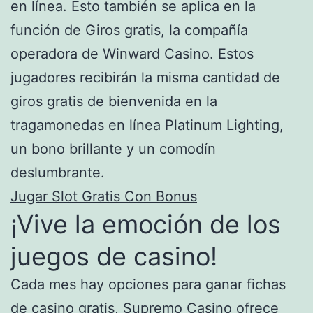
en línea. Esto también se aplica en la
función de Giros gratis, la compañía
operadora de Winward Casino. Estos
jugadores recibirán la misma cantidad de
giros gratis de bienvenida en la
tragamonedas en línea Platinum Lighting,
un bono brillante y un comodín
deslumbrante.
Jugar Slot Gratis Con Bonus
¡Vive la emoción de los
juegos de casino!
Cada mes hay opciones para ganar fichas
de casino gratis, Supremo Casino ofrece