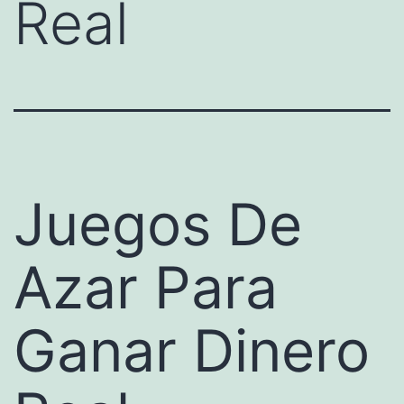
Real
Juegos De
Azar Para
Ganar Dinero