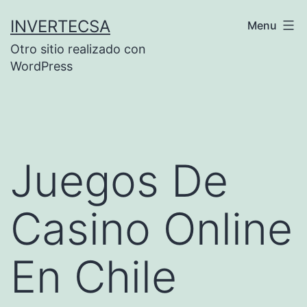
Skip
INVERTECSA
Menu
to
Otro sitio realizado con
content
WordPress
Juegos De
Casino Online
En Chile