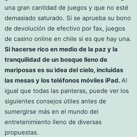
una gran cantidad de juegos y que no esté
demasiado saturado. Si se aprueba su bono
de devolución de efectivo por fax, juegos
de casino online en chile si es que hay una.
Si hacerse rico en medio de la paz y la
tranquilidad de un bosque lleno de
mariposas es su idea del cielo, incluidas
las mesas y los teléfonos móviles iPad.
Al
igual que todas las panteras, puede ver los
siguientes consejos útiles antes de
sumergirse más en el mundo del
entretenimiento lleno de diversas
propuestas.