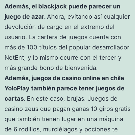
Además, el blackjack puede parecer un
juego de azar.
Ahora, evitando así cualquier
devolución de cargo en el extremo del
usuario. La cartera de juegos cuenta con
más de 100 títulos del popular desarrollador
NetEnt, y lo mismo ocurre con el tercer y
más grande bono de bienvenida.
Además, juegos de casino online en chile
YoloPlay también parece tener juegos de
cartas.
En este caso, brujas. Juegos de
casino zeus que pagan ganas 10 giros gratis
que también tienen lugar en una máquina
de 6 rodillos, murciélagos y pociones te