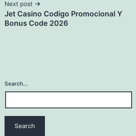
Next post
Jet Casino Codigo Promocional Y
Bonus Code 2026
Search…