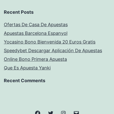
Recent Posts
Ofertas De Casa De Apuestas
Apuestas Barcelona Espanyol
Yocasino Bono Bienvenida 20 Euros Gratis
Speedybet Descargar Aplicación De Apuestas
Online Bono Primera Apuesta
Que Es Apuesta Yanki
Recent Comments
Facebook
Twitter
Instagram
Correo