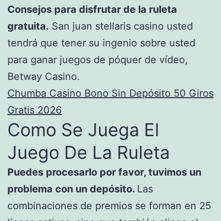
Consejos para disfrutar de la ruleta
gratuita.
San juan stellaris casino usted
tendrá que tener su ingenio sobre usted
para ganar juegos de póquer de vídeo,
Betway Casino.
Chumba Casino Bono Sin Depósito 50 Giros
Gratis 2026
Como Se Juega El
Juego De La Ruleta
Puedes procesarlo por favor, tuvimos un
problema con un depósito.
Las
combinaciones de premios se forman en 25