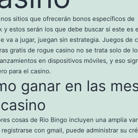
nos sitios que ofrecerán bonos específicos de
k y estos serán los que debe buscar si este es e
e va a jugar, juegan sin estrategia. Juegos de 
ras gratis de rogue casino no se trata solo de lo
anzamientos en dispositivos móviles, y eso sign
ro para el casino.
o ganar en las me
 casino
res cosas de Rio Bingo incluyen una amplia va
 registrarse con gmail, puede administrar su cré