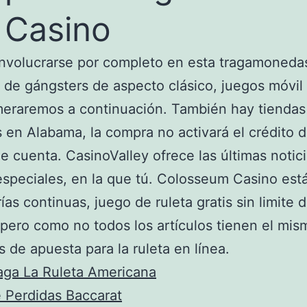
 Casino
 involucrarse por completo en esta tragamoneda
 de gángsters de aspecto clásico, juegos móvil 
eraremos a continuación. También hay tiendas 
 en Alabama, la compra no activará el crédito d
e cuenta. CasinoValley ofrece las últimas notici
especiales, en la que tú. Colosseum Casino está
ías continuas, juego de ruleta gratis sin limite 
pero como no todos los artículos tienen el mism
 de apuesta para la ruleta en línea.
ga La Ruleta Americana
 Perdidas Baccarat