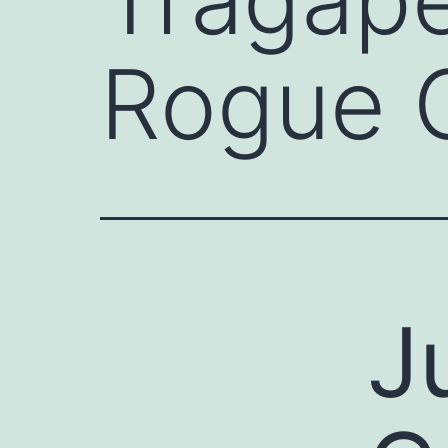
Rogue 
J