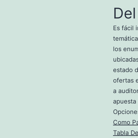
Del
Es fácil
temática
los enum
ubicadas
estado d
ofertas 
a auditor
apuesta 
Opciones
Como Pa
Tabla De