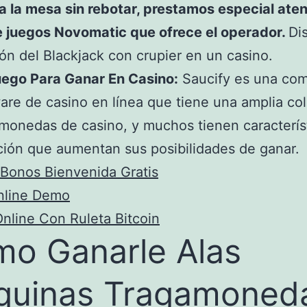
 la mesa sin rebotar, prestamos especial aten
 juegos Novomatic que ofrece el operador.
Di
ón del Blackjack con crupier en un casino.
uego Para Ganar En Casino:
Saucify es una co
are de casino en línea que tiene una amplia co
monedas de casino, y muchos tienen caracterís
ción que aumentan sus posibilidades de ganar.
Bonos Bienvenida Gratis
nline Demo
nline Con Ruleta Bitcoin
o Ganarle Alas
quinas Tragamoned