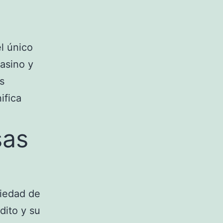
l único
casino y
s
ifica
sas
riedad de
dito y su