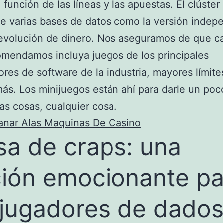
 función de las líneas y las apuestas. El clúster
e varias bases de datos como la versión indep
volución de dinero. Nos aseguramos de que ca
mendamos incluya juegos de los principales
res de software de la industria, mayores límite
ás. Los minijuegos están ahí para darle un poc
las cosas, cualquier cosa.
nar Alas Maquinas De Casino
a de craps: una
ión emocionante pa
 jugadores de dado