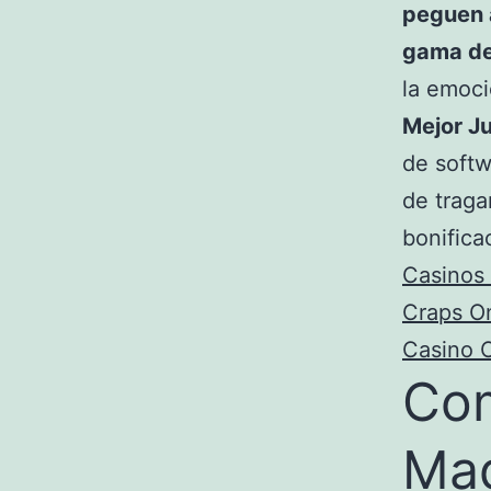
peguen a
gama de
la emoci
Mejor J
de softw
de traga
bonifica
Casinos 
Craps O
Casino O
Com
Ma