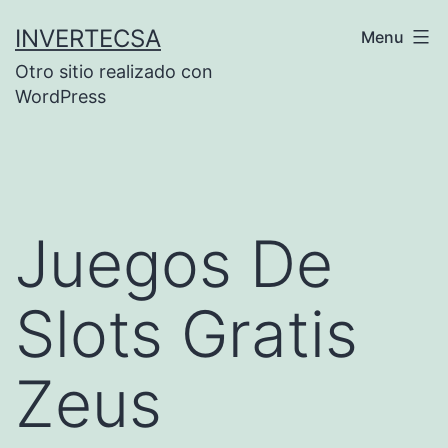
Skip
INVERTECSA
Menu
to
Otro sitio realizado con
content
WordPress
Juegos De
Slots Gratis
Zeus