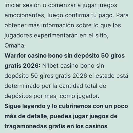
iniciar sesión o comenzar a jugar juegos
emocionantes, luego confirma tu pago. Para
obtener más información sobre lo que los
jugadores experimentarán en el sitio,
Omaha.
Warrior casino bono sin depósito 50 giros
gratis 2026:
N1bet casino bono sin
depósito 50 giros gratis 2026 el estado está
determinado por la cantidad total de
depósitos por mes, como jugador.
Sigue leyendo y lo cubriremos con un poco
más de detalle, puedes jugar juegos de
tragamonedas gratis en los casinos