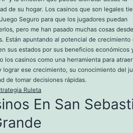
d de su hogar. Los casinos que son legales ti
 Juego Seguro para que los jugadores puedan
erlos, pero me han pasado muchas cosas desd
. Están apuntando al potencial de crecimiento 
en sus estados por sus beneficios económicos 
do los casinos como una herramienta para atrae
 y lograr ese crecimiento, su conocimiento del j
d de tomar decisiones rápidas.
trategia Ruleta
inos En San Sebast
Grande