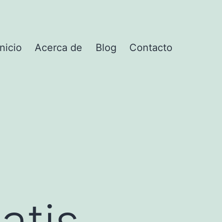
Inicio
Acerca de
Blog
Contacto
atis