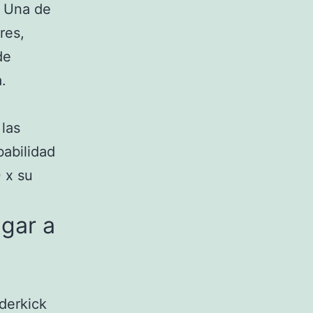
. Una de
res,
de
.
las
abilidad
 x su
ugar a
derkick