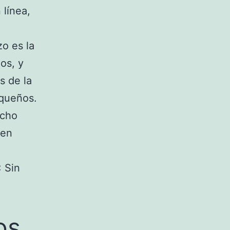
 línea,
o es la
os, y
s de la
equeños.
ucho
 en
: Sin
os