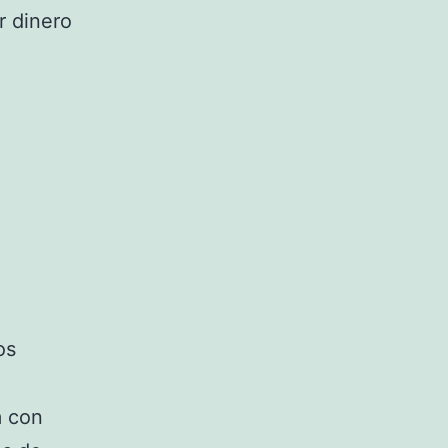
r dinero
os
m con