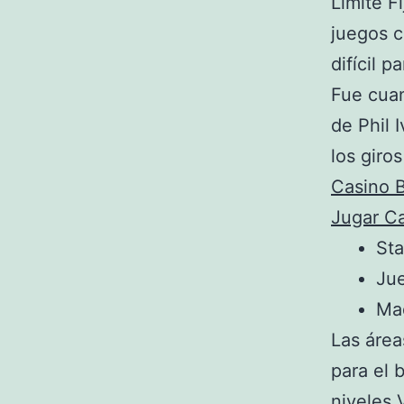
Límite F
juegos 
difícil 
Fue cuan
de Phil 
los giros
Casino B
Jugar C
St
Jue
Maq
Las área
para el 
niveles 