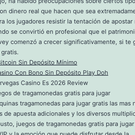
ijo, ha habido preocupaciones sobre ciertos tip
con dinero real que hacen que sea extremadam
para los jugadores resistir la tentación de aposta
do se convirtió en profesional que el patrimon
Ivey comenzó a crecer significativamente, si te
 gratis.
itcoin Sin Depósito Mínimo
asino Con Bono Sin Depósito Play Doh
arvegas Casino Es 2026 Review
gos de tragamonedas gratis para jugar
uinas tragamonedas para jugar gratis las mas
s de apuesta adicionales y los diversos multipl
busto, juegos de tragamonedas gratis para jugar
VIP y la emoción que puede disfrutar desde la