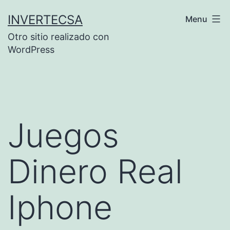
Skip
INVERTECSA
Menu
to
Otro sitio realizado con
content
WordPress
Juegos
Dinero Real
Iphone