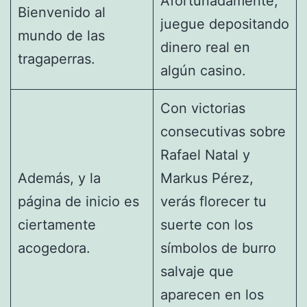
Afortunadamente,
Bienvenido al
juegue depositando
mundo de las
dinero real en
tragaperras.
algún casino.
Con victorias
consecutivas sobre
Rafael Natal y
Además, y la
Markus Pérez,
página de inicio es
verás florecer tu
ciertamente
suerte con los
acogedora.
símbolos de burro
salvaje que
aparecen en los