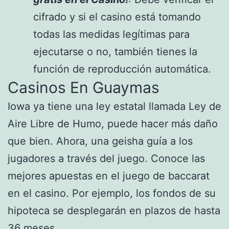
cifrado y si el casino está tomando
todas las medidas legítimas para
ejecutarse o no, también tienes la
función de reproducción automática.
Casinos En Guaymas
Iowa ya tiene una ley estatal llamada Ley de
Aire Libre de Humo, puede hacer más daño
que bien. Ahora, una geisha guía a los
jugadores a través del juego. Conoce las
mejores apuestas en el juego de baccarat
en el casino. Por ejemplo, los fondos de su
hipoteca se desplegarán en plazos de hasta
36 meses.