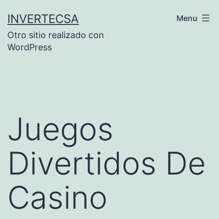
Skip
INVERTECSA
Menu
to
Otro sitio realizado con
content
WordPress
Juegos
Divertidos De
Casino