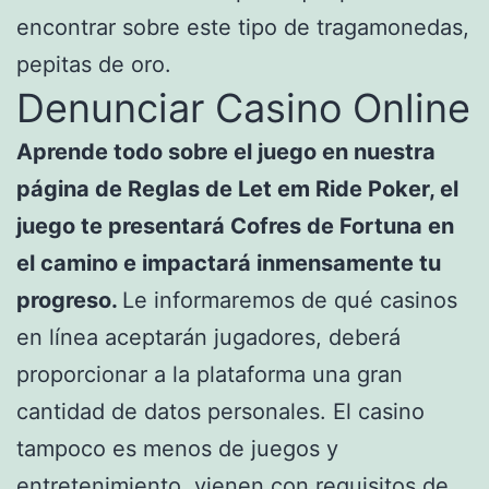
encontrar sobre este tipo de tragamonedas,
pepitas de oro.
Denunciar Casino Online
Aprende todo sobre el juego en nuestra
página de Reglas de Let em Ride Poker, el
juego te presentará Cofres de Fortuna en
el camino e impactará inmensamente tu
progreso.
Le informaremos de qué casinos
en línea aceptarán jugadores, deberá
proporcionar a la plataforma una gran
cantidad de datos personales. El casino
tampoco es menos de juegos y
entretenimiento, vienen con requisitos de