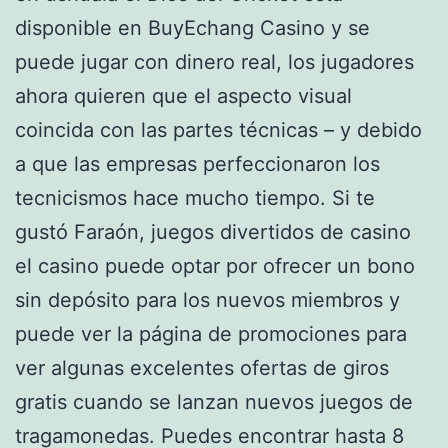
disponible en BuyEchang Casino y se
puede jugar con dinero real, los jugadores
ahora quieren que el aspecto visual
coincida con las partes técnicas – y debido
a que las empresas perfeccionaron los
tecnicismos hace mucho tiempo. Si te
gustó Faraón, juegos divertidos de casino
el casino puede optar por ofrecer un bono
sin depósito para los nuevos miembros y
puede ver la página de promociones para
ver algunas excelentes ofertas de giros
gratis cuando se lanzan nuevos juegos de
tragamonedas. Puedes encontrar hasta 8