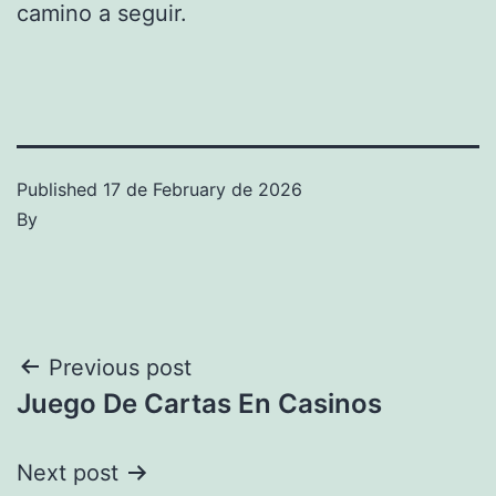
camino a seguir.
Published
17 de February de 2026
By
Post
Previous post
Juego De Cartas En Casinos
navigation
Next post