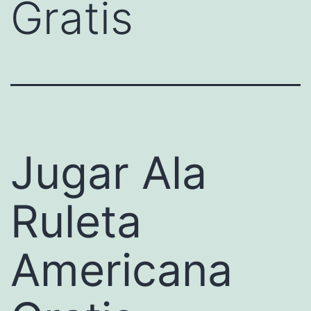
Gratis
Jugar Ala
Ruleta
Americana