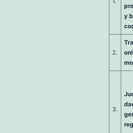
1.
pr
y 
co
Tr
2.
on
mo
Ju
da
3.
ge
reg