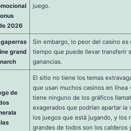
omocional
juego.
bonus
de 2026
agaperras
Sin embargo, lo peor del casino es 
line grand
tiempo que puede llevar transferir 
narch
ganancias.
El sitio no tiene los temas extravag
que usan muchos casinos en línea 
ego de
tiene ninguno de los gráficos llamat
dos
exagerados que podrían apartar la 
nerala
los juegos que está jugando, y los
las
grandes de todos son los calderos y