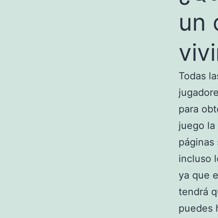
un 
vivi
Todas la
jugadore
para obt
juego la
páginas 
incluso 
ya que e
tendrá q
puedes 