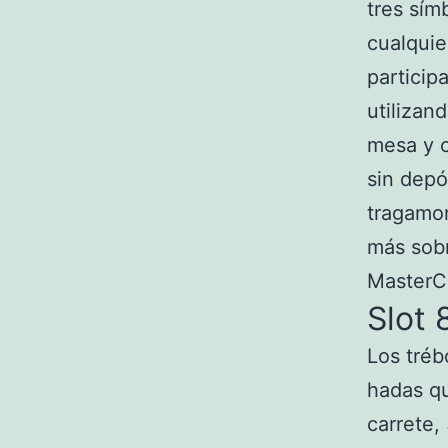
tres sím
cualquie
particip
utilizan
mesa y c
sin depó
tragamo
más sobr
MasterC
Slot 
Los tréb
hadas qu
carrete,