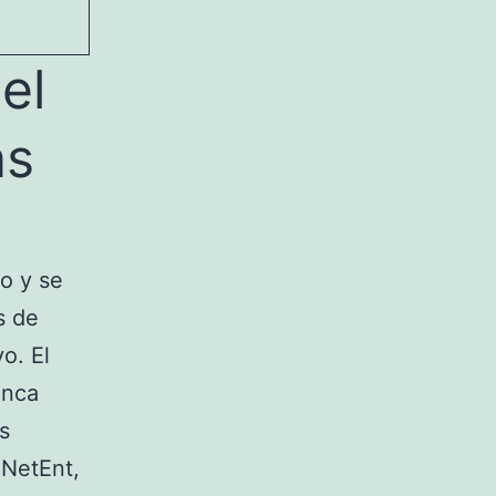
el
as
o y se
s de
o. El
anca
s
 NetEnt,