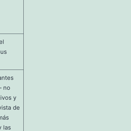
el
sus
antes
– no
ivos y
vista de
 más
 las