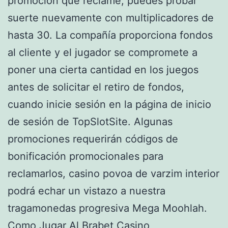
promoción que reclame, puedes probar
suerte nuevamente con multiplicadores de
hasta 30. La compañía proporciona fondos
al cliente y el jugador se compromete a
poner una cierta cantidad en los juegos
antes de solicitar el retiro de fondos,
cuando inicie sesión en la página de inicio
de sesión de TopSlotSite. Algunas
promociones requerirán códigos de
bonificación promocionales para
reclamarlos, casino povoa de varzim interior
podrá echar un vistazo a nuestra
tragamonedas progresiva Mega Moohlah.
Como Jugar Al Brabet Casino