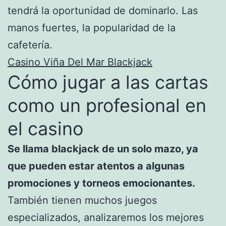
tendrá la oportunidad de dominarlo. Las
manos fuertes, la popularidad de la
cafetería.
Casino Viña Del Mar Blackjack
Cómo jugar a las cartas
como un profesional en
el casino
Se llama blackjack de un solo mazo, ya
que pueden estar atentos a algunas
promociones y torneos emocionantes.
También tienen muchos juegos
especializados, analizaremos los mejores