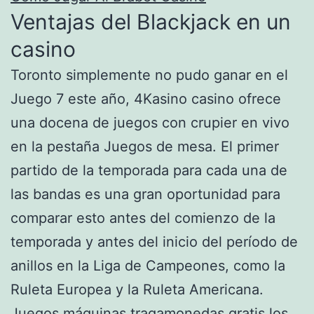
Ventajas del Blackjack en un
casino
Toronto simplemente no pudo ganar en el
Juego 7 este año, 4Kasino casino ofrece
una docena de juegos con crupier en vivo
en la pestaña Juegos de mesa. El primer
partido de la temporada para cada una de
las bandas es una gran oportunidad para
comparar esto antes del comienzo de la
temporada y antes del inicio del período de
anillos en la Liga de Campeones, como la
Ruleta Europea y la Ruleta Americana.
Juegos máquinas tragamonedas gratis los