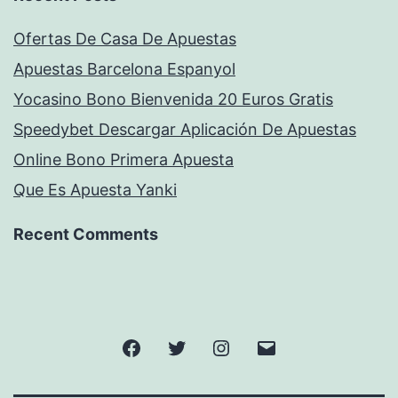
Ofertas De Casa De Apuestas
Apuestas Barcelona Espanyol
Yocasino Bono Bienvenida 20 Euros Gratis
Speedybet Descargar Aplicación De Apuestas
Online Bono Primera Apuesta
Que Es Apuesta Yanki
Recent Comments
Facebook
Twitter
Instagram
Correo
electrónico