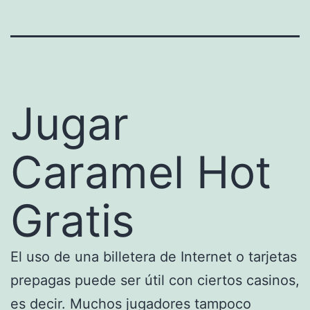
Jugar
Caramel Hot
Gratis
El uso de una billetera de Internet o tarjetas
prepagas puede ser útil con ciertos casinos,
es decir. Muchos jugadores tampoco