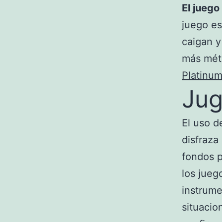
El juego
juego es
caigan y
más méto
Platinum
Jug
El uso d
disfraza
fondos p
los jueg
instrume
situacio