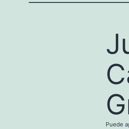
J
C
G
Puede ap