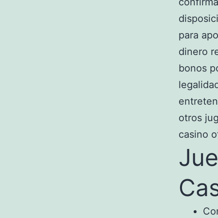
confirma
disposic
para apo
dinero r
bonos po
legalid
entreten
otros ju
casino o
Jue
Cas
Com