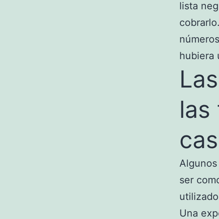
lista ne
cobrarlo
números 
hubiera 
Las
las
cas
Algunos 
ser como
utilizad
Una expe