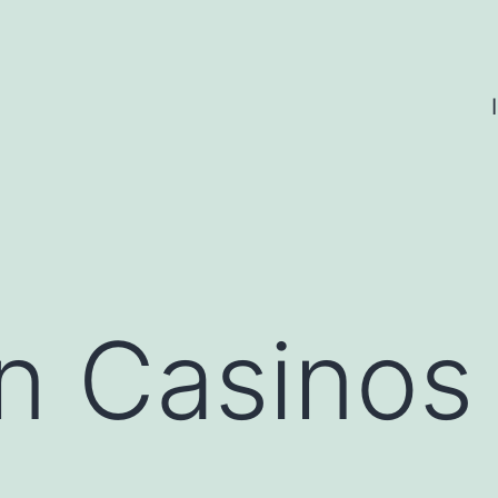
n Casinos 