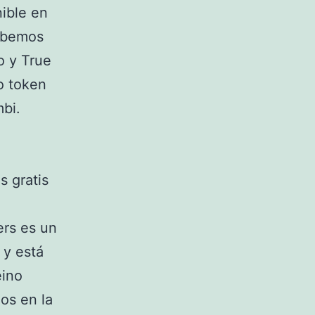
nible en
sabemos
o y True
io token
mbi.
s gratis
rs es un
 y está
eino
os en la