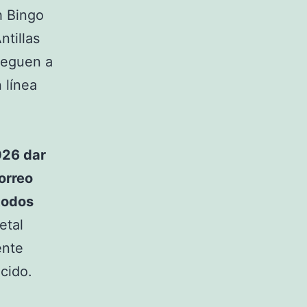
h Bingo
ntillas
leguen a
 línea
026 dar
orreo
todos
etal
ente
cido.