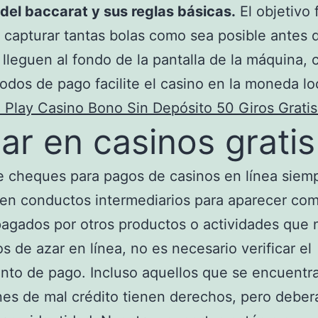
 del baccarat y sus reglas básicas.
El objetivo 
 capturar tantas bolas como sea posible antes 
 lleguen al fondo de la pantalla de la máquina, 
dos de pago facilite el casino en la moneda lo
 Play Casino Bono Sin Depósito 50 Giros Grati
ar en casinos gratis
e cheques para pagos de casinos en línea siem
 en conductos intermediarios para aparecer co
agados por otros productos o actividades que 
os de azar en línea, no es necesario verificar el
nto de pago. Incluso aquellos que se encuentr
nes de mal crédito tienen derechos, pero deber