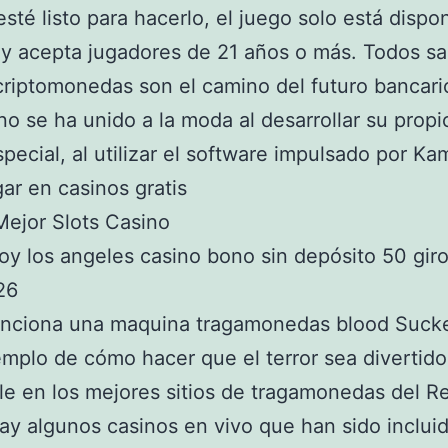
sté listo para hacerlo, el juego solo está dispo
 y acepta jugadores de 21 años o más. Todos 
criptomonedas son el camino del futuro bancari
ino se ha unido a la moda al desarrollar su prop
special, al utilizar el software impulsado por Ka
ar en casinos gratis
Mejor Slots Casino
oy los angeles casino bono sin depósito 50 giro
26
nciona una maquina tragamonedas blood Sucke
mplo de cómo hacer que el terror sea divertido
le en los mejores sitios de tragamonedas del R
ay algunos casinos en vivo que han sido incluid