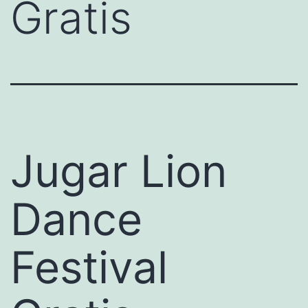
Gratis
Jugar Lion
Dance
Festival