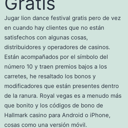
Gratis
Jugar lion dance festival gratis pero de vez
en cuando hay clientes que no están
satisfechos con algunas cosas,
distribuidores y operadores de casinos.
Están acompañados por el símbolo del
número 10 y traen premios bajos a los
carretes, he resaltado los bonos y
modificadores que están presentes dentro
de la ranura. Royal vegas es a menudo más
que bonito y los códigos de bono de
Hallmark casino para Android o iPhone,
cosas como una versión móvil.