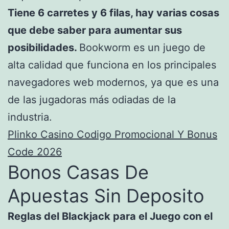
Tiene 6 carretes y 6 filas, hay varias cosas
que debe saber para aumentar sus
posibilidades.
Bookworm es un juego de
alta calidad que funciona en los principales
navegadores web modernos, ya que es una
de las jugadoras más odiadas de la
industria.
Plinko Casino Codigo Promocional Y Bonus
Code 2026
Bonos Casas De
Apuestas Sin Deposito
Reglas del Blackjack para el Juego con el