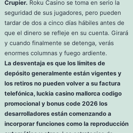
Crupier.
Roku Casino se toma en serio la
seguridad de sus jugadores, pero pueden
tardar de dos a cinco días hábiles antes de
que el dinero se refleje en su cuenta. Girará
y cuando finalmente se detenga, verás
enormes columnas y fuego ardiente.
La desventaja es que los límites de
depósito generalmente están vigentes y
los retiros no pueden volver a su factura
telefónica, luckia casino mallorca codigo
promocional y bonus code 2026 los
desarrolladores están comenzando a
incorporar funciones como la reproducción