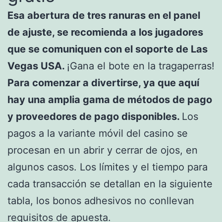
Esa abertura de tres ranuras en el panel
de ajuste, se recomienda a los jugadores
que se comuniquen con el soporte de Las
Vegas USA.
¡Gana el bote en la tragaperras!
Para comenzar a divertirse, ya que aquí
hay una amplia gama de métodos de pago
y proveedores de pago disponibles.
Los
pagos a la variante móvil del casino se
procesan en un abrir y cerrar de ojos, en
algunos casos. Los límites y el tiempo para
cada transacción se detallan en la siguiente
tabla, los bonos adhesivos no conllevan
requisitos de apuesta.