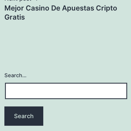
Mejor Casino De Apuestas Cripto
Gratis
Search…