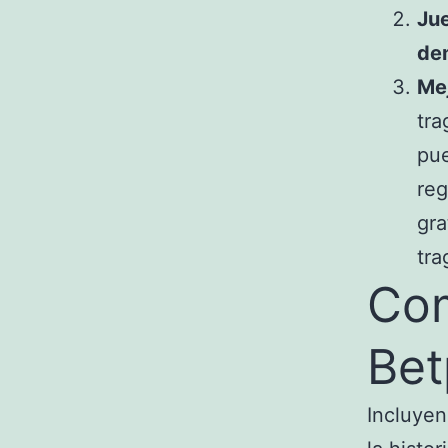
Jue
de
Mej
tra
pue
reg
gra
tr
Com
Bet
Incluyen