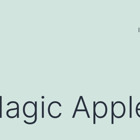
agic Apple