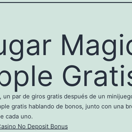
ugar Magi
pple Grati
 un par de giros gratis después de un minijueg
ple gratis hablando de bonos, junto con una b
de cada uno.
 Casino No Deposit Bonus