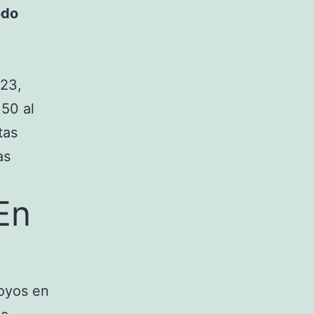
odo
023,
50 al
tas
as
En
hoyos en