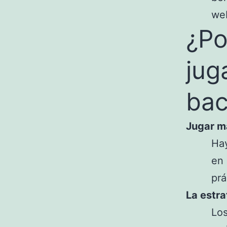
web
¿Po
jug
bac
Jugar ma
Hay
en 
prá
La estra
Los