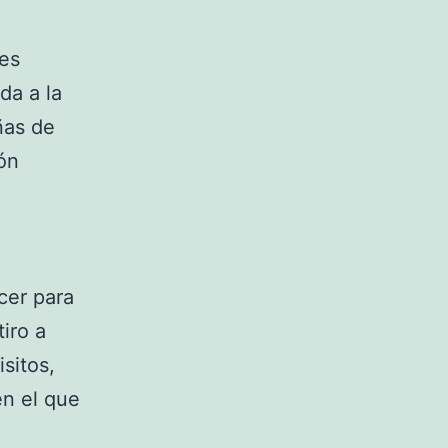
nes
da a la
ñas de
ión
cer para
iro a
sitos,
en el que