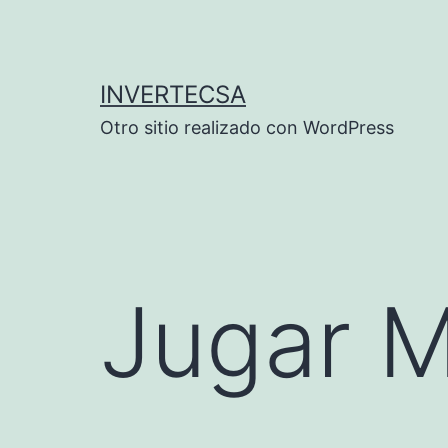
Skip
to
content
INVERTECSA
Otro sitio realizado con WordPress
Jugar M