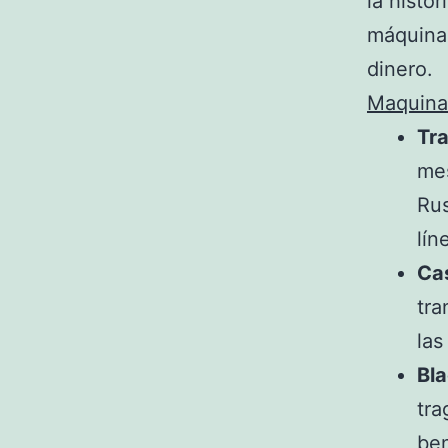
la histo
máquina 
dinero.
Maquina
Tra
mes
Rus
lín
Cas
tra
las
Bla
tra
ben