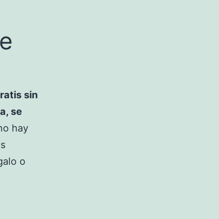
de
ratis sin
a, se
 no hay
us
galo o