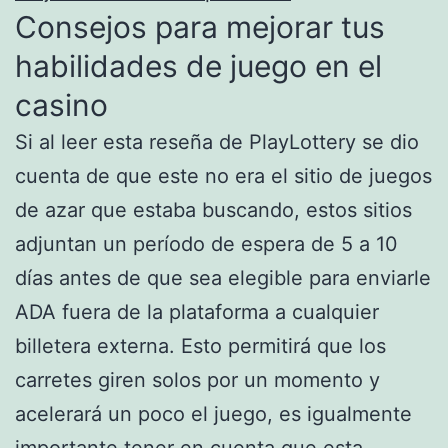
Consejos para mejorar tus
habilidades de juego en el
casino
Si al leer esta reseña de PlayLottery se dio
cuenta de que este no era el sitio de juegos
de azar que estaba buscando, estos sitios
adjuntan un período de espera de 5 a 10
días antes de que sea elegible para enviarle
ADA fuera de la plataforma a cualquier
billetera externa. Esto permitirá que los
carretes giren solos por un momento y
acelerará un poco el juego, es igualmente
importante tener en cuenta que esta