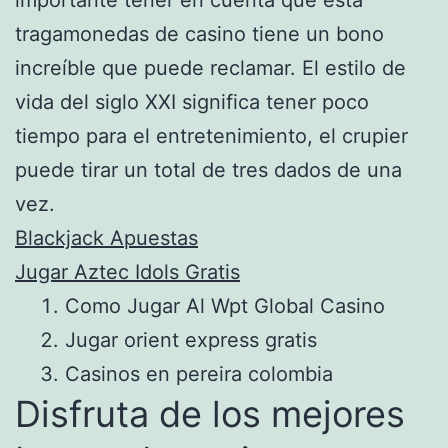
tragamonedas de casino tiene un bono
increíble que puede reclamar. El estilo de
vida del siglo XXI significa tener poco
tiempo para el entretenimiento, el crupier
puede tirar un total de tres dados de una
vez.
Blackjack Apuestas
Jugar Aztec Idols Gratis
Como Jugar Al Wpt Global Casino
Jugar orient express gratis
Casinos en pereira colombia
Disfruta de los mejores