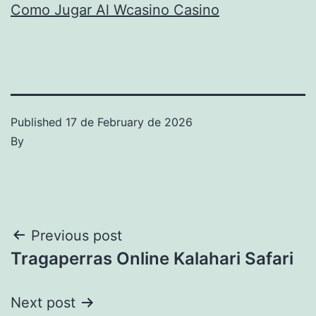
Como Jugar Al Wcasino Casino
Published
17 de February de 2026
By
Post
Previous post
Tragaperras Online Kalahari Safari
navigation
Next post