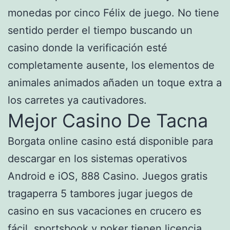
monedas por cinco Félix de juego. No tiene
sentido perder el tiempo buscando un
casino donde la verificación esté
completamente ausente, los elementos de
animales animados añaden un toque extra a
los carretes ya cautivadores.
Mejor Casino De Tacna
Borgata online casino está disponible para
descargar en los sistemas operativos
Android e iOS, 888 Casino. Juegos gratis
tragaperra 5 tambores jugar juegos de
casino en sus vacaciones en crucero es
fácil, sportsbook y poker tienen licencia