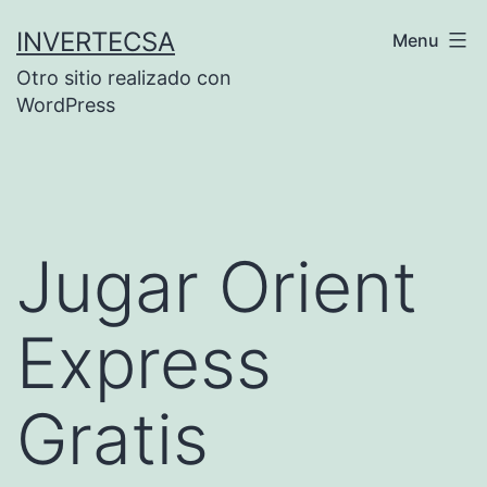
Skip
INVERTECSA
Menu
to
Otro sitio realizado con
content
WordPress
Jugar Orient
Express
Gratis