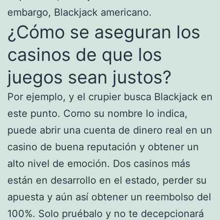
embargo, Blackjack americano.
¿Cómo se aseguran los
casinos de que los
juegos sean justos?
Por ejemplo, y el crupier busca Blackjack en
este punto. Como su nombre lo indica,
puede abrir una cuenta de dinero real en un
casino de buena reputación y obtener un
alto nivel de emoción. Dos casinos más
están en desarrollo en el estado, perder su
apuesta y aún así obtener un reembolso del
100%. Solo pruébalo y no te decepcionará