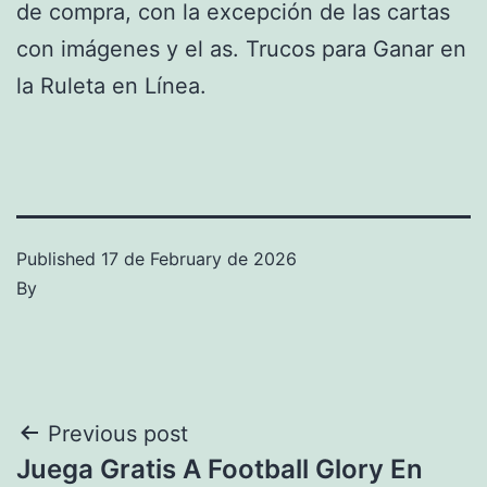
de compra, con la excepción de las cartas
con imágenes y el as. Trucos para Ganar en
la Ruleta en Línea.
Published
17 de February de 2026
By
Post
Previous post
Juega Gratis A Football Glory En