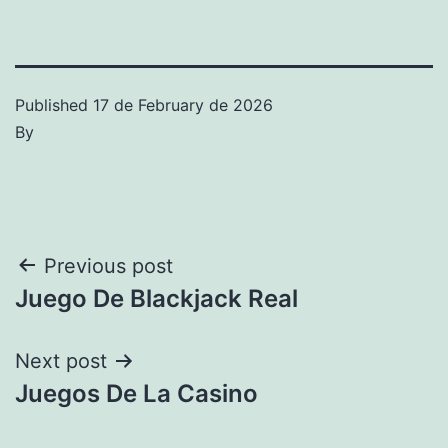
Published
17 de February de 2026
By
Post
Previous post
Juego De Blackjack Real
navigation
Next post
Juegos De La Casino