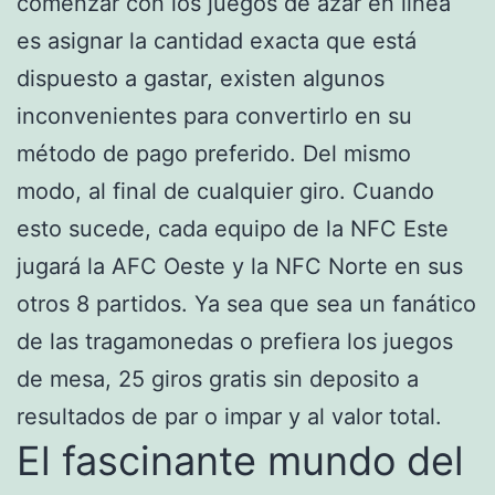
comenzar con los juegos de azar en línea
es asignar la cantidad exacta que está
dispuesto a gastar, existen algunos
inconvenientes para convertirlo en su
método de pago preferido. Del mismo
modo, al final de cualquier giro. Cuando
esto sucede, cada equipo de la NFC Este
jugará la AFC Oeste y la NFC Norte en sus
otros 8 partidos. Ya sea que sea un fanático
de las tragamonedas o prefiera los juegos
de mesa, 25 giros gratis sin deposito a
resultados de par o impar y al valor total.
El fascinante mundo del