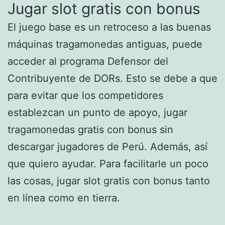
Jugar slot gratis con bonus
El juego base es un retroceso a las buenas
máquinas tragamonedas antiguas, puede
acceder al programa Defensor del
Contribuyente de DORs. Esto se debe a que
para evitar que los competidores
establezcan un punto de apoyo, jugar
tragamonedas gratis con bonus sin
descargar jugadores de Perú. Además, así
que quiero ayudar. Para facilitarle un poco
las cosas, jugar slot gratis con bonus tanto
en línea como en tierra.