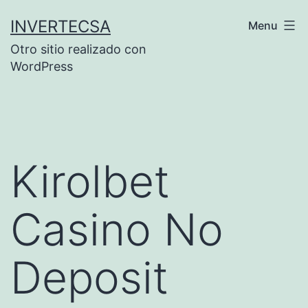
Skip
INVERTECSA
Menu
to
Otro sitio realizado con
content
WordPress
Kirolbet
Casino No
Deposit