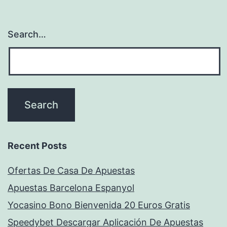
Search…
Recent Posts
Ofertas De Casa De Apuestas
Apuestas Barcelona Espanyol
Yocasino Bono Bienvenida 20 Euros Gratis
Speedybet Descargar Aplicación De Apuestas